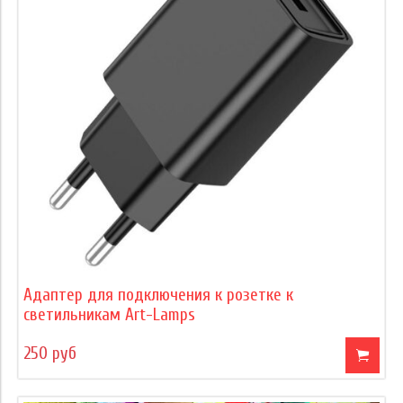
Адаптер для подключения к розетке к
светильникам Art-Lamps
250 руб