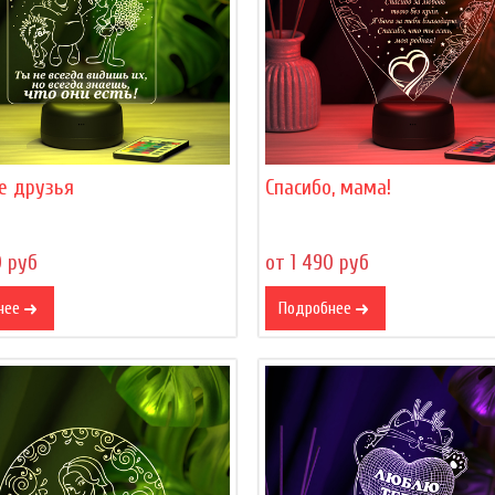
е друзья
Спасибо, мама!
0 руб
от 1 490 руб
нее
Подробнее