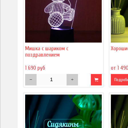
Мишка с шариком с
Хороши
поздравлением
1 690 руб
от 1 49
Подроб