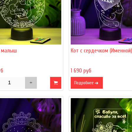
 малыш
Кот с сердечком (Именной
уб
1 690 руб
Подробнее