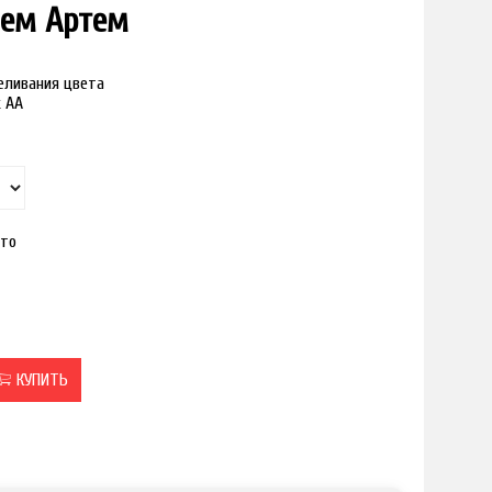
нем Артем
реливания цвета
к АА
то
КУПИТЬ