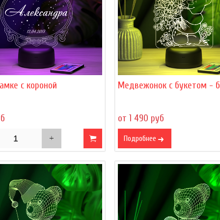
амке с короной
Медвежонок с букетом - 
уб
от 1 490 руб
Подробнее