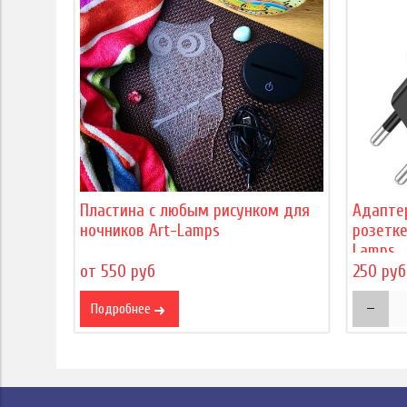
Пластина с любым рисунком для
Адапте
ночников Art-Lamps
розетке
Lamps
от 550 руб
250 руб
Подробнее