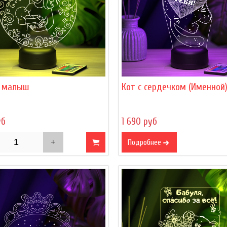
 малыш
Кот с сердечком (Именной
уб
1 690 руб
Подробнее