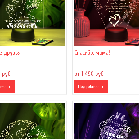
е друзья
Спасибо, мама!
0 руб
от 1 490 руб
нее
Подробнее