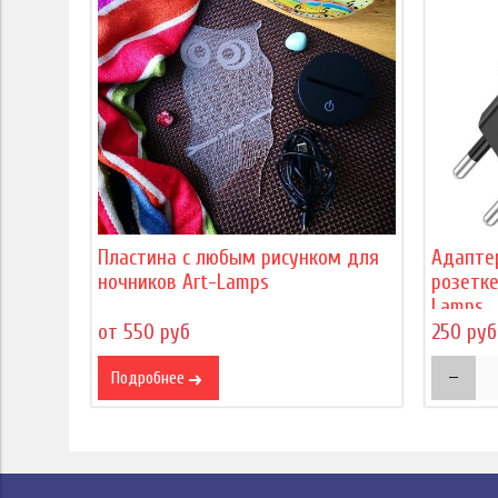
Пластина с любым рисунком для
Адапте
ночников Art-Lamps
розетке
Lamps
от 550 руб
250 руб
Подробнее