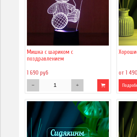
Мишка с шариком с
Хороши
поздравлением
1 690 руб
от 1 49
Подроб