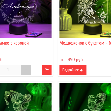
амке с короной
Медвежонок с букетом - 
уб
от 1 490 руб
Подробнее