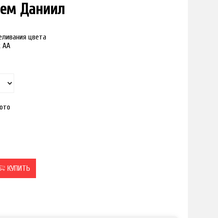
нем Даниил
реливания цвета
к АА
ото
КУПИТЬ