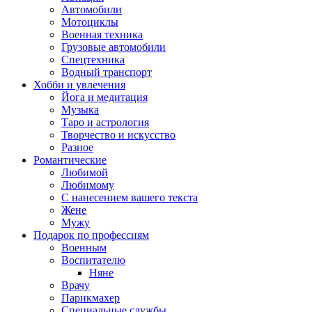
Автомобили
Мотоциклы
Военная техника
Грузовые автомобили
Спецтехника
Водный транспорт
Хобби и увлечения
Йога и медитация
Музыка
Таро и астрология
Творчество и искусство
Разное
Романтические
Любимой
Любимому
С нанесением вашего текста
Жене
Мужу
Подарок по профессиям
Военным
Воспитателю
Няне
Врачу
Парикмахер
Специальные службы