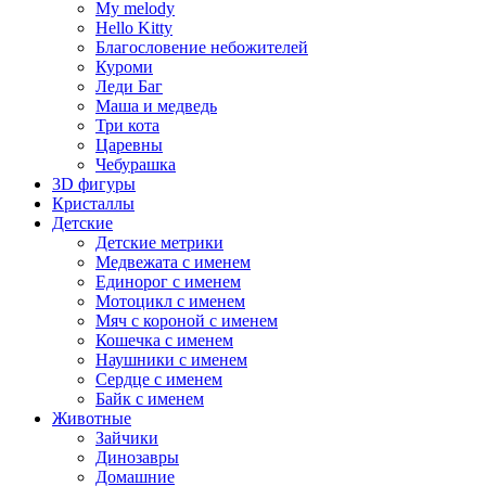
My melody
Hello Kitty
Благословение небожителей
Куроми
Леди Баг
Маша и медведь
Три кота
Царевны
Чебурашка
3D фигуры
Кристаллы
Детские
Детские метрики
Медвежата с именем
Единорог с именем
Мотоцикл с именем
Мяч с короной с именем
Кошечка с именем
Наушники с именем
Сердце с именем
Байк с именем
Животные
Зайчики
Динозавры
Домашние