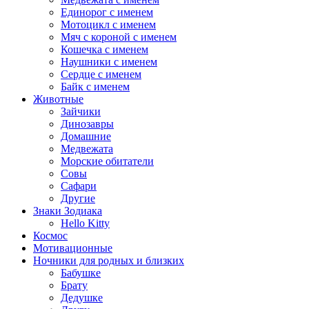
Единорог с именем
Мотоцикл с именем
Мяч с короной с именем
Кошечка с именем
Наушники с именем
Сердце с именем
Байк с именем
Животные
Зайчики
Динозавры
Домашние
Медвежата
Морские обитатели
Совы
Сафари
Другие
Знаки Зодиака
Hello Kitty
Космос
Мотивационные
Ночники для родных и близких
Бабушке
Брату
Дедушке