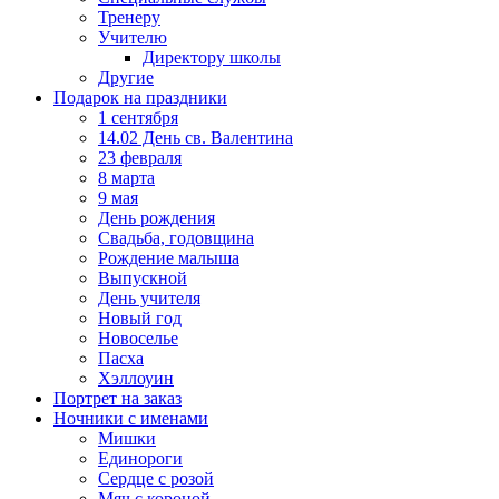
Тренеру
Учителю
Директору школы
Другие
Подарок на праздники
1 сентября
14.02 День св. Валентина
23 февраля
8 марта
9 мая
День рождения
Свадьба, годовщина
Рождение малыша
Выпускной
День учителя
Новый год
Новоселье
Пасха
Хэллоуин
Портрет на заказ
Ночники с именами
Мишки
Единороги
Сердце с розой
Мяч с короной