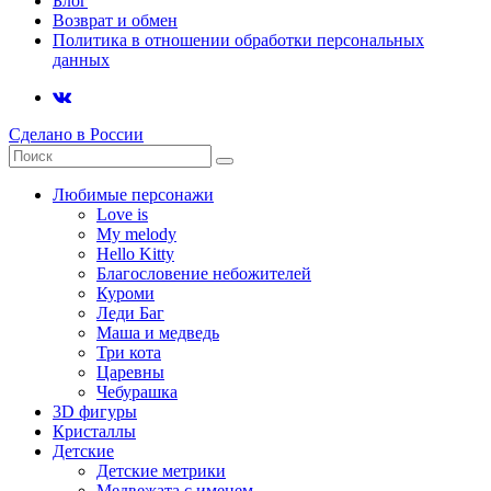
Блог
Возврат и обмен
Политика в отношении обработки персональных
данных
Сделано в России
Любимые персонажи
Love is
My melody
Hello Kitty
Благословение небожителей
Куроми
Леди Баг
Маша и медведь
Три кота
Царевны
Чебурашка
3D фигуры
Кристаллы
Детские
Детские метрики
Медвежата с именем