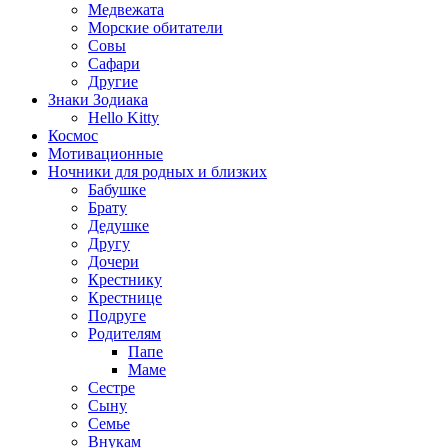
Медвежата
Морские обитатели
Совы
Сафари
Другие
Знаки Зодиака
Hello Kitty
Космос
Мотивационные
Ночники для родных и близких
Бабушке
Брату
Дедушке
Другу
Дочери
Крестнику
Крестнице
Подруге
Родителям
Папе
Маме
Сестре
Сыну
Семье
Внукам