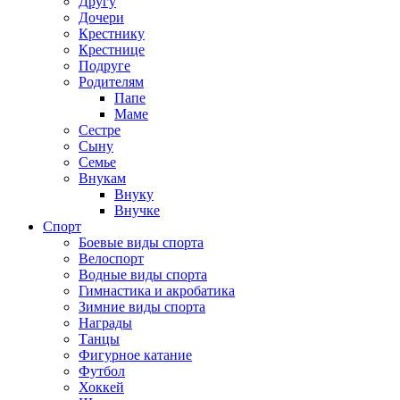
Другу
Дочери
Крестнику
Крестнице
Подруге
Родителям
Папе
Маме
Сестре
Сыну
Семье
Внукам
Внуку
Внучке
Спорт
Боевые виды спорта
Велоспорт
Водные виды спорта
Гимнастика и акробатика
Зимние виды спорта
Награды
Танцы
Фигурное катание
Футбол
Хоккей