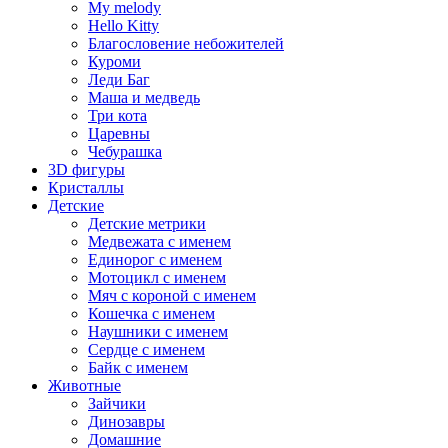
My melody
Hello Kitty
Благословение небожителей
Куроми
Леди Баг
Маша и медведь
Три кота
Царевны
Чебурашка
3D фигуры
Кристаллы
Детские
Детские метрики
Медвежата с именем
Единорог с именем
Мотоцикл с именем
Мяч с короной с именем
Кошечка с именем
Наушники с именем
Сердце с именем
Байк с именем
Животные
Зайчики
Динозавры
Домашние