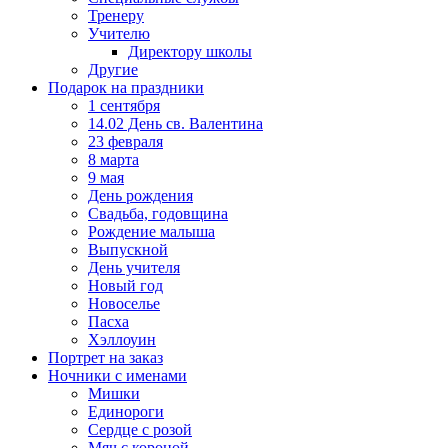
Тренеру
Учителю
Директору школы
Другие
Подарок на праздники
1 сентября
14.02 День св. Валентина
23 февраля
8 марта
9 мая
День рождения
Свадьба, годовщина
Рождение малыша
Выпускной
День учителя
Новый год
Новоселье
Пасха
Хэллоуин
Портрет на заказ
Ночники с именами
Мишки
Единороги
Сердце с розой
Мяч с короной