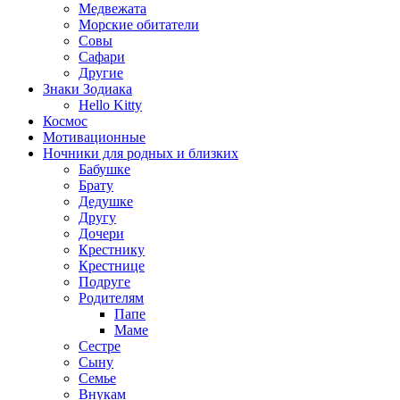
Медвежата
Морские обитатели
Совы
Сафари
Другие
Знаки Зодиака
Hello Kitty
Космос
Мотивационные
Ночники для родных и близких
Бабушке
Брату
Дедушке
Другу
Дочери
Крестнику
Крестнице
Подруге
Родителям
Папе
Маме
Сестре
Сыну
Семье
Внукам