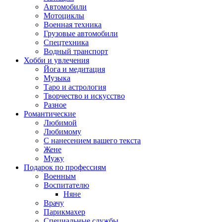
Автомобили
Мотоциклы
Военная техника
Грузовые автомобили
Спецтехника
Водный транспорт
Хобби и увлечения
Йога и медитация
Музыка
Таро и астрология
Творчество и искусство
Разное
Романтические
Любимой
Любимому
С нанесением вашего текста
Жене
Мужу
Подарок по профессиям
Военным
Воспитателю
Няне
Врачу
Парикмахер
Специальные службы