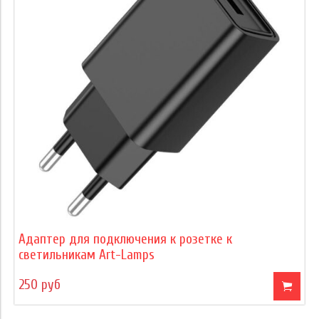
Адаптер для подключения к розетке к
светильникам Art-Lamps
250 руб