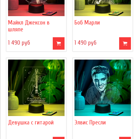
Майкл Джексон в
Боб Марли
шляпе
1 490 руб
1 490 руб
Девушка с гитарой
Элвис Пресли