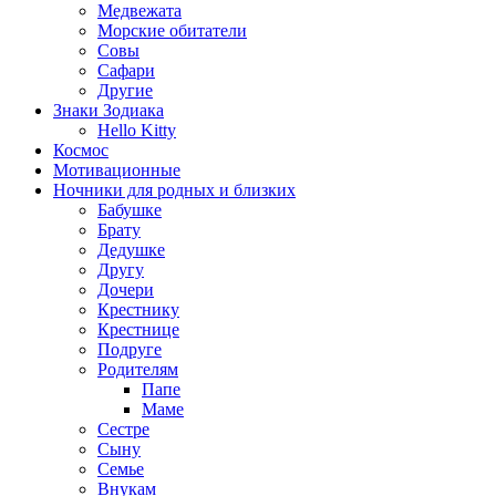
Медвежата
Морские обитатели
Совы
Сафари
Другие
Знаки Зодиака
Hello Kitty
Космос
Мотивационные
Ночники для родных и близких
Бабушке
Брату
Дедушке
Другу
Дочери
Крестнику
Крестнице
Подруге
Родителям
Папе
Маме
Сестре
Сыну
Семье
Внукам