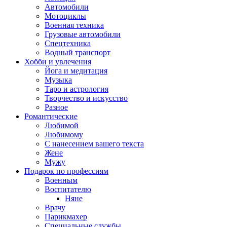
Автомобили
Мотоциклы
Военная техника
Грузовые автомобили
Спецтехника
Водный транспорт
Хобби и увлечения
Йога и медитация
Музыка
Таро и астрология
Творчество и искусство
Разное
Романтические
Любимой
Любимому
С нанесением вашего текста
Жене
Мужу
Подарок по профессиям
Военным
Воспитателю
Няне
Врачу
Парикмахер
Специальные службы