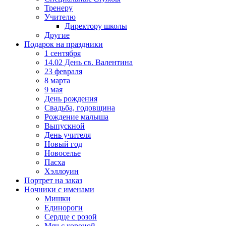
Тренеру
Учителю
Директору школы
Другие
Подарок на праздники
1 сентября
14.02 День св. Валентина
23 февраля
8 марта
9 мая
День рождения
Свадьба, годовщина
Рождение малыша
Выпускной
День учителя
Новый год
Новоселье
Пасха
Хэллоуин
Портрет на заказ
Ночники с именами
Мишки
Единороги
Сердце с розой
Мяч с короной