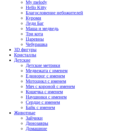
My melody
Hello Kitty
Благословение небожителей
Куроми
Леди Баг
Маша и медведь
Три кота
Царевны
Чебурашка
3D фигуры
Кристаллы
Детские
Детские метрики
Медвежата с именем
Единорог с именем
Мотоцикл с именем
Мяч с короной с именем
Кошечка с именем
Наушники с именем
Сердце с именем
Байк с именем
Животные
Зайчики
Динозавры
Домашние