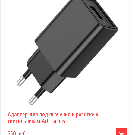
Адаптер для подключения к розетке к
светильникам Art-Lamps
250 руб