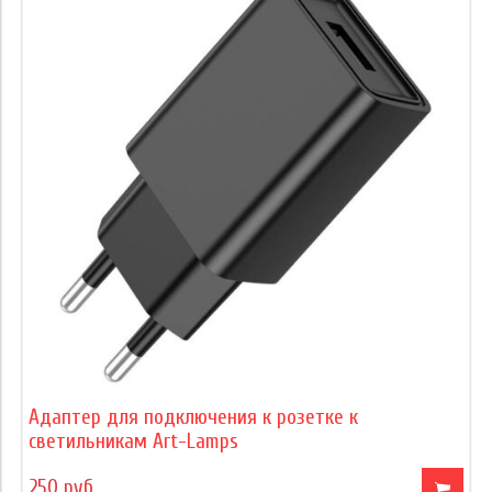
Адаптер для подключения к розетке к
светильникам Art-Lamps
250 руб