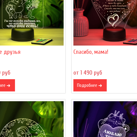
е друзья
Спасибо, мама!
0 руб
от 1 490 руб
нее
Подробнее