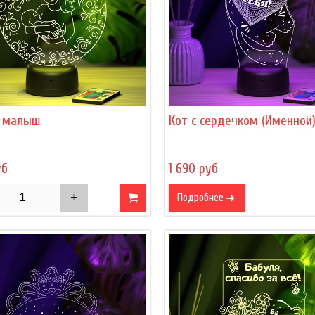
 малыш
Кот с сердечком (Именной
уб
1 690 руб
Подробнее