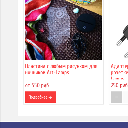
Пластина с любым рисунком для
Адапте
ночников Art-Lamps
розетке
Lamps
от 550 руб
250 руб
Подробнее