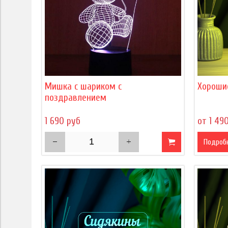
Мишка с шариком с
Хороши
поздравлением
1 690 руб
от 1 49
Подроб