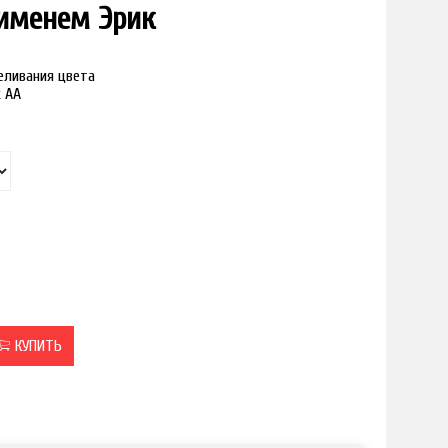
 именем Эрик
реливания цвета
к АА
КУПИТЬ