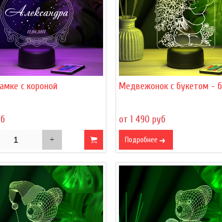
амке с короной
Медвежонок с букетом - 
уб
от 1 490 руб
Подробнее