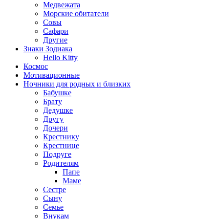
Медвежата
Морские обитатели
Совы
Сафари
Другие
Знаки Зодиака
Hello Kitty
Космос
Мотивационные
Ночники для родных и близких
Бабушке
Брату
Дедушке
Другу
Дочери
Крестнику
Крестнице
Подруге
Родителям
Папе
Маме
Сестре
Сыну
Семье
Внукам