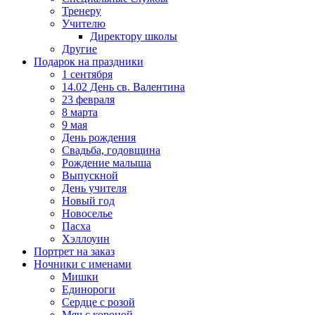
Тренеру
Учителю
Директору школы
Другие
Подарок на праздники
1 сентября
14.02 День св. Валентина
23 февраля
8 марта
9 мая
День рождения
Свадьба, годовщина
Рождение малыша
Выпускной
День учителя
Новый год
Новоселье
Пасха
Хэллоуин
Портрет на заказ
Ночники с именами
Мишки
Единороги
Сердце с розой
Мяч с короной