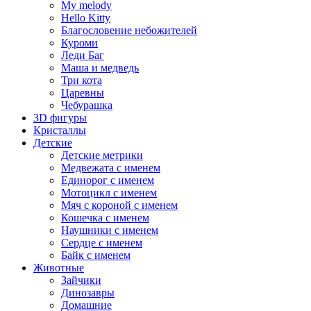
My melody
Hello Kitty
Благословение небожителей
Куроми
Леди Баг
Маша и медведь
Три кота
Царевны
Чебурашка
3D фигуры
Кристаллы
Детские
Детские метрики
Медвежата с именем
Единорог с именем
Мотоцикл с именем
Мяч с короной с именем
Кошечка с именем
Наушники с именем
Сердце с именем
Байк с именем
Животные
Зайчики
Динозавры
Домашние