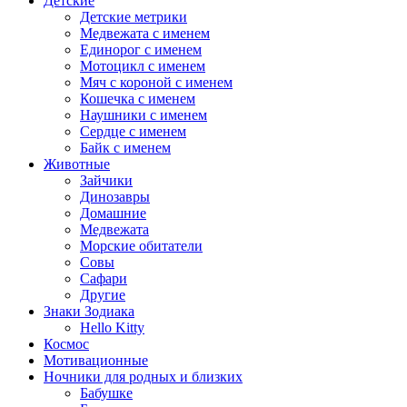
Детские
Детские метрики
Медвежата с именем
Единорог с именем
Мотоцикл с именем
Мяч с короной с именем
Кошечка с именем
Наушники с именем
Сердце с именем
Байк с именем
Животные
Зайчики
Динозавры
Домашние
Медвежата
Морские обитатели
Совы
Сафари
Другие
Знаки Зодиака
Hello Kitty
Космос
Мотивационные
Ночники для родных и близких
Бабушке