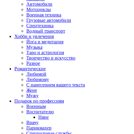
Автомобили
Мотоциклы
Военная техника
Грузовые автомобили
Спецтехника
Водный транспорт
Хобби и увлечения
Йога и медитация
Музыка
Таро и астрология
Творчество и искусство
Разное
Романтические
Любимой
Любимому
С нанесением вашего текста
Жене
Мужу
Подарок по профессиям
Военным
Воспитателю
Няне
Врачу
Парикмахер
Специальные службы