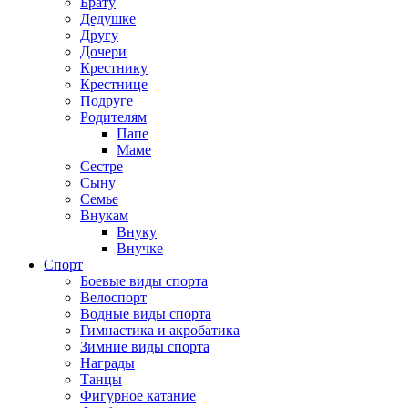
Брату
Дедушке
Другу
Дочери
Крестнику
Крестнице
Подруге
Родителям
Папе
Маме
Сестре
Сыну
Семье
Внукам
Внуку
Внучке
Спорт
Боевые виды спорта
Велоспорт
Водные виды спорта
Гимнастика и акробатика
Зимние виды спорта
Награды
Танцы
Фигурное катание