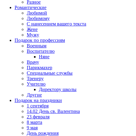
Разное
Романтические
Любимой
Любимому
С нанесением вашего текста
Жене
Мужу
Подарок по профессиям
Военным
Воспитателю
Няне
Врачу
Парикмахер
Специальные службы
Тренеру
Учителю
Директору школы
Другие
Подарок на праздники
1 сентября
14.02 День св. Валентина
23 февраля
8 марта
9 мая
День рождения