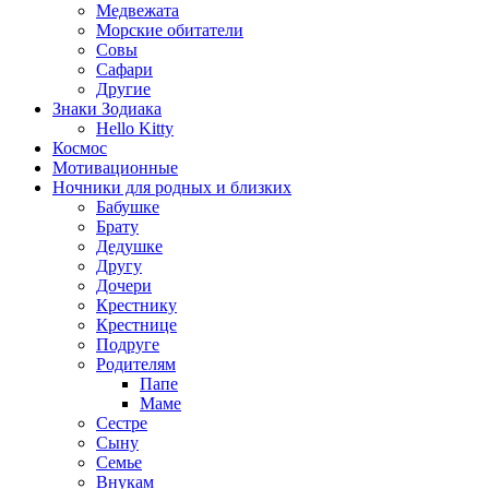
Медвежата
Морские обитатели
Совы
Сафари
Другие
Знаки Зодиака
Hello Kitty
Космос
Мотивационные
Ночники для родных и близких
Бабушке
Брату
Дедушке
Другу
Дочери
Крестнику
Крестнице
Подруге
Родителям
Папе
Маме
Сестре
Сыну
Семье
Внукам