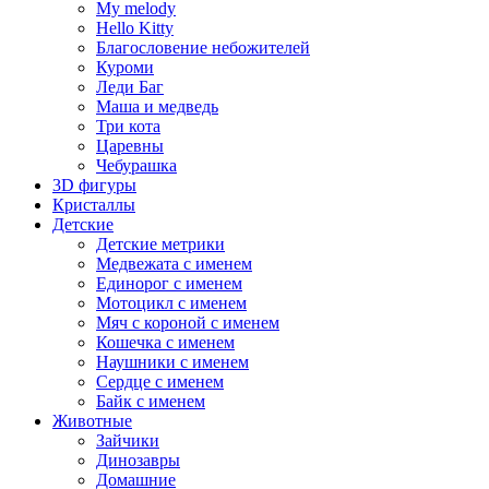
My melody
Hello Kitty
Благословение небожителей
Куроми
Леди Баг
Маша и медведь
Три кота
Царевны
Чебурашка
3D фигуры
Кристаллы
Детские
Детские метрики
Медвежата с именем
Единорог с именем
Мотоцикл с именем
Мяч с короной с именем
Кошечка с именем
Наушники с именем
Сердце с именем
Байк с именем
Животные
Зайчики
Динозавры
Домашние