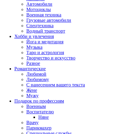
Автомобили
Мотоциклы
Военная техника
Грузовые автомобили
Спецтехника
Водный транспорт
Хобби и увлечения
Йога и медитация
Музыка
Таро и астрология
Творчество и искусство
Разное
Романтические
Любимой
Любимому
С нанесением вашего текста
Жене
Мужу
Подарок по профессиям
Военным
Воспитателю
Няне
Врачу
Парикмахер
Специальные службы