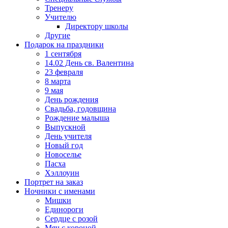
Тренеру
Учителю
Директору школы
Другие
Подарок на праздники
1 сентября
14.02 День св. Валентина
23 февраля
8 марта
9 мая
День рождения
Свадьба, годовщина
Рождение малыша
Выпускной
День учителя
Новый год
Новоселье
Пасха
Хэллоуин
Портрет на заказ
Ночники с именами
Мишки
Единороги
Сердце с розой
Мяч с короной