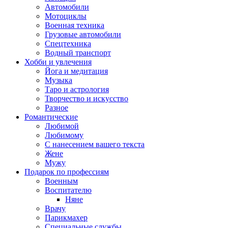
Автомобили
Мотоциклы
Военная техника
Грузовые автомобили
Спецтехника
Водный транспорт
Хобби и увлечения
Йога и медитация
Музыка
Таро и астрология
Творчество и искусство
Разное
Романтические
Любимой
Любимому
С нанесением вашего текста
Жене
Мужу
Подарок по профессиям
Военным
Воспитателю
Няне
Врачу
Парикмахер
Специальные службы