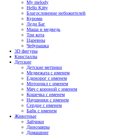
My melody
Hello Kitty
Благословение небожителей
Куроми
Леди Баг
Маша и медведь
Три кота
Царевны
Чебурашка
3D фигуры
Кристаллы
Детские
Детские метрики
Медвежата с именем
Единорог с именем
Мотоцикл с именем
Мяч с короной с именем
Кошечка с именем
Наушники с именем
Сердце с именем
Байк с именем
Животные
Зайчики
Динозавры
Домашние