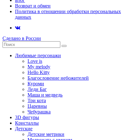
Блог
Возврат и обмен
Политика в отношении обработки персональных
данных
Сделано в России
Любимые персонажи
Love is
My melody
Hello Kitty
Благословение небожителей
Куроми
Леди Баг
Маша и медведь
Три кота
Царевны
Чебурашка
3D фигуры
Кристаллы
Детские
Детские метрики
Медвежата с именем