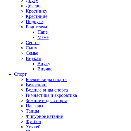
Другу
Дочери
Крестнику
Крестнице
Подруге
Родителям
Папе
Маме
Сестре
Сыну
Семье
Внукам
Внуку
Внучке
Спорт
Боевые виды спорта
Велоспорт
Водные виды спорта
Гимнастика и акробатика
Зимние виды спорта
Награды
Танцы
Фигурное катание
Футбол
Хоккей