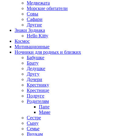
Медвежата
Морские обитатели
Совы
Сафари
Другие
Знаки Зодиака
Hello Kitty
Космос
Мотивационные
Ночники для родных и близких
Бабушке
Брату
Дедушке
Другу
Дочери
Крестнику
Крестнице
Подруге
Родителям
Папе
Маме
Сестре
Сыну
Семье
Внукам