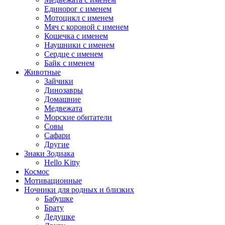
Единорог с именем
Мотоцикл с именем
Мяч с короной с именем
Кошечка с именем
Наушники с именем
Сердце с именем
Байк с именем
Животные
Зайчики
Динозавры
Домашние
Медвежата
Морские обитатели
Совы
Сафари
Другие
Знаки Зодиака
Hello Kitty
Космос
Мотивационные
Ночники для родных и близких
Бабушке
Брату
Дедушке