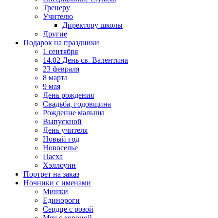
Тренеру
Учителю
Директору школы
Другие
Подарок на праздники
1 сентября
14.02 День св. Валентина
23 февраля
8 марта
9 мая
День рождения
Свадьба, годовщина
Рождение малыша
Выпускной
День учителя
Новый год
Новоселье
Пасха
Хэллоуин
Портрет на заказ
Ночники с именами
Мишки
Единороги
Сердце с розой
Мяч с короной