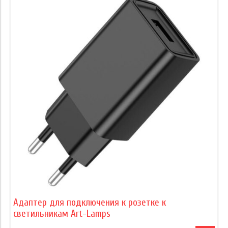
Адаптер для подключения к розетке к
светильникам Art-Lamps