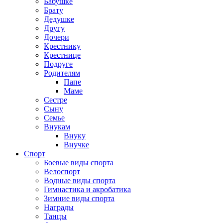
Бабушке
Брату
Дедушке
Другу
Дочери
Крестнику
Крестнице
Подруге
Родителям
Папе
Маме
Сестре
Сыну
Семье
Внукам
Внуку
Внучке
Спорт
Боевые виды спорта
Велоспорт
Водные виды спорта
Гимнастика и акробатика
Зимние виды спорта
Награды
Танцы