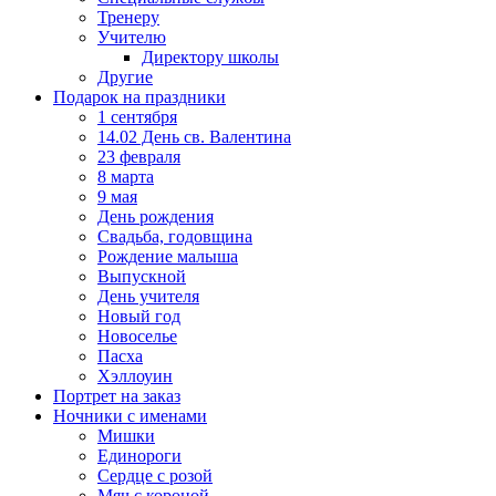
Тренеру
Учителю
Директору школы
Другие
Подарок на праздники
1 сентября
14.02 День св. Валентина
23 февраля
8 марта
9 мая
День рождения
Свадьба, годовщина
Рождение малыша
Выпускной
День учителя
Новый год
Новоселье
Пасха
Хэллоуин
Портрет на заказ
Ночники с именами
Мишки
Единороги
Сердце с розой
Мяч с короной