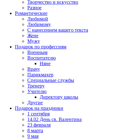
Творчество и искусство
Разное
Романтические
Любимой
Любимому
С нанесением вашего текста
Жене
Мужу
Подарок по профессиям
Военным
Воспитателю
Няне
Врачу
Парикмахер
Специальные службы
Тренеру
Учителю
Директору школы
Другие
Подарок на праздники
1 сентября
14.02 День св. Валентина
23 февраля
8 марта
9 мая