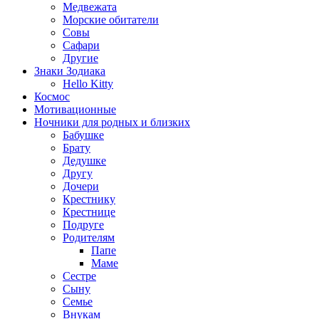
Медвежата
Морские обитатели
Совы
Сафари
Другие
Знаки Зодиака
Hello Kitty
Космос
Мотивационные
Ночники для родных и близких
Бабушке
Брату
Дедушке
Другу
Дочери
Крестнику
Крестнице
Подруге
Родителям
Папе
Маме
Сестре
Сыну
Семье
Внукам