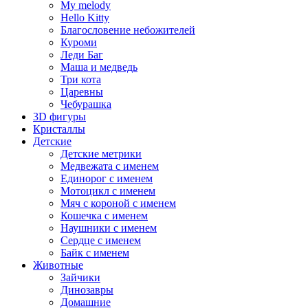
My melody
Hello Kitty
Благословение небожителей
Куроми
Леди Баг
Маша и медведь
Три кота
Царевны
Чебурашка
3D фигуры
Кристаллы
Детские
Детские метрики
Медвежата с именем
Единорог с именем
Мотоцикл с именем
Мяч с короной с именем
Кошечка с именем
Наушники с именем
Сердце с именем
Байк с именем
Животные
Зайчики
Динозавры
Домашние