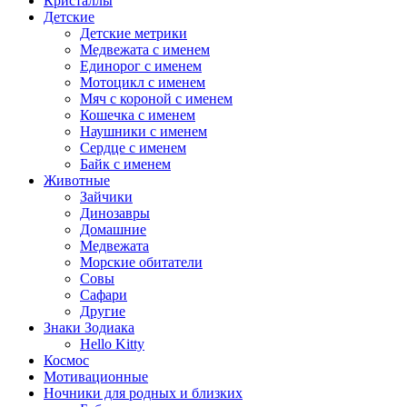
Кристаллы
Детские
Детские метрики
Медвежата с именем
Единорог с именем
Мотоцикл с именем
Мяч с короной с именем
Кошечка с именем
Наушники с именем
Сердце с именем
Байк с именем
Животные
Зайчики
Динозавры
Домашние
Медвежата
Морские обитатели
Совы
Сафари
Другие
Знаки Зодиака
Hello Kitty
Космос
Мотивационные
Ночники для родных и близких