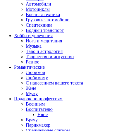
Автомобили
Мотоциклы
Военная техника
Грузовые автомобили
Спецтехника
Водный транспорт
Хобби и увлечения
Йога и медитация
Музыка
Таро и астрология
Творчество и искусство
Разное
Романтические
Любимой
Любимому
С нанесением вашего текста
Жене
Мужу
Подарок по профессиям
Военным
Воспитателю
Няне
Врачу
Парикмахер
Специальные службы