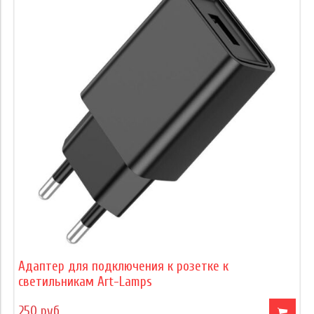
Адаптер для подключения к розетке к
светильникам Art-Lamps
250 руб