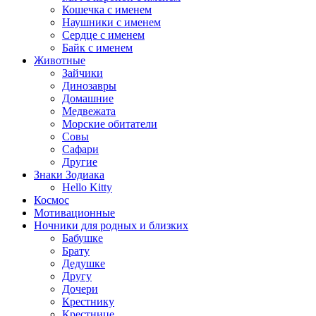
Кошечка с именем
Наушники с именем
Сердце с именем
Байк с именем
Животные
Зайчики
Динозавры
Домашние
Медвежата
Морские обитатели
Совы
Сафари
Другие
Знаки Зодиака
Hello Kitty
Космос
Мотивационные
Ночники для родных и близких
Бабушке
Брату
Дедушке
Другу
Дочери
Крестнику
Крестнице