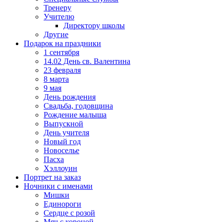
Тренеру
Учителю
Директору школы
Другие
Подарок на праздники
1 сентября
14.02 День св. Валентина
23 февраля
8 марта
9 мая
День рождения
Свадьба, годовщина
Рождение малыша
Выпускной
День учителя
Новый год
Новоселье
Пасха
Хэллоуин
Портрет на заказ
Ночники с именами
Мишки
Единороги
Сердце с розой
Мяч с короной