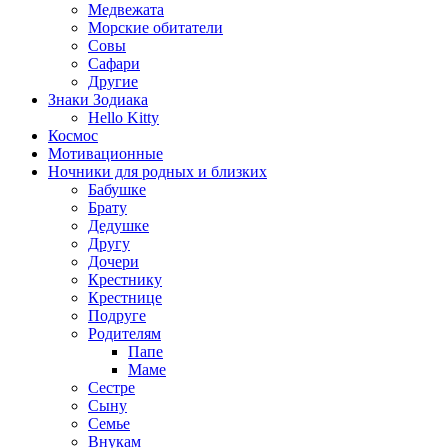
Медвежата
Морские обитатели
Совы
Сафари
Другие
Знаки Зодиака
Hello Kitty
Космос
Мотивационные
Ночники для родных и близких
Бабушке
Брату
Дедушке
Другу
Дочери
Крестнику
Крестнице
Подруге
Родителям
Папе
Маме
Сестре
Сыну
Семье
Внукам