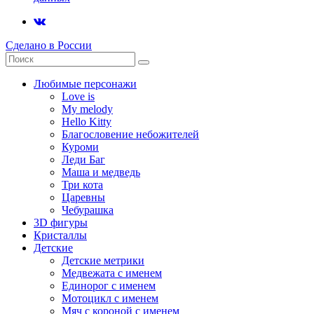
Сделано в России
Любимые персонажи
Love is
My melody
Hello Kitty
Благословение небожителей
Куроми
Леди Баг
Маша и медведь
Три кота
Царевны
Чебурашка
3D фигуры
Кристаллы
Детские
Детские метрики
Медвежата с именем
Единорог с именем
Мотоцикл с именем
Мяч с короной с именем