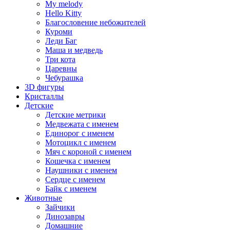
My melody
Hello Kitty
Благословение небожителей
Куроми
Леди Баг
Маша и медведь
Три кота
Царевны
Чебурашка
3D фигуры
Кристаллы
Детские
Детские метрики
Медвежата с именем
Единорог с именем
Мотоцикл с именем
Мяч с короной с именем
Кошечка с именем
Наушники с именем
Сердце с именем
Байк с именем
Животные
Зайчики
Динозавры
Домашние