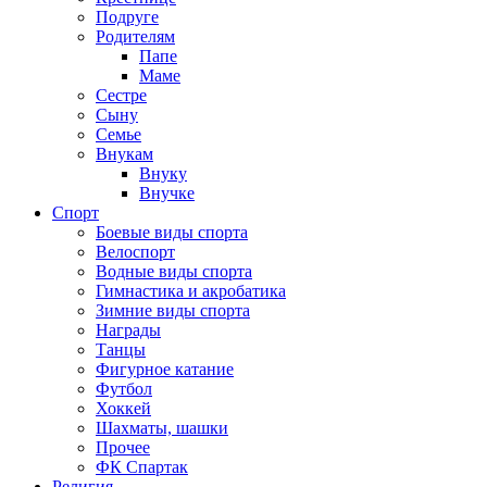
Подруге
Родителям
Папе
Маме
Сестре
Сыну
Семье
Внукам
Внуку
Внучке
Спорт
Боевые виды спорта
Велоспорт
Водные виды спорта
Гимнастика и акробатика
Зимние виды спорта
Награды
Танцы
Фигурное катание
Футбол
Хоккей
Шахматы, шашки
Прочее
ФК Спартак
Религия