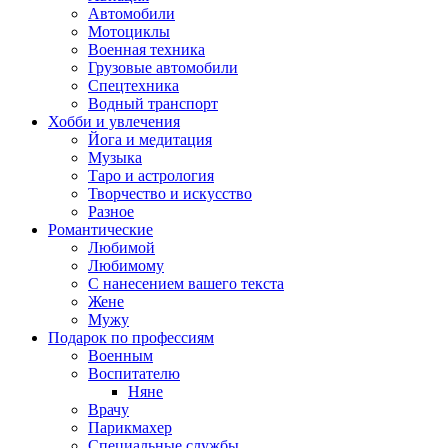
Автомобили
Мотоциклы
Военная техника
Грузовые автомобили
Спецтехника
Водный транспорт
Хобби и увлечения
Йога и медитация
Музыка
Таро и астрология
Творчество и искусство
Разное
Романтические
Любимой
Любимому
С нанесением вашего текста
Жене
Мужу
Подарок по профессиям
Военным
Воспитателю
Няне
Врачу
Парикмахер
Специальные службы