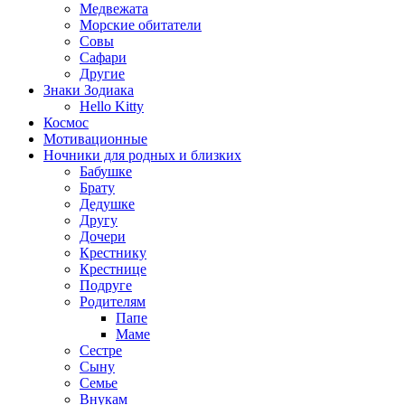
Медвежата
Морские обитатели
Совы
Сафари
Другие
Знаки Зодиака
Hello Kitty
Космос
Мотивационные
Ночники для родных и близких
Бабушке
Брату
Дедушке
Другу
Дочери
Крестнику
Крестнице
Подруге
Родителям
Папе
Маме
Сестре
Сыну
Семье
Внукам