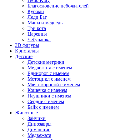
Hello Kitty
Благословение небожителей
Куроми
Леди Баг
Маша и медведь
Три кота
Царевны
Чебурашка
3D фигуры
Кристаллы
Детские
Детские метрики
Медвежата с именем
Единорог с именем
Мотоцикл с именем
Мяч с короной с именем
Кошечка с именем
Наушники с именем
Сердце с именем
Байк с именем
Животные
Зайчики
Динозавры
Домашние
Медвежата