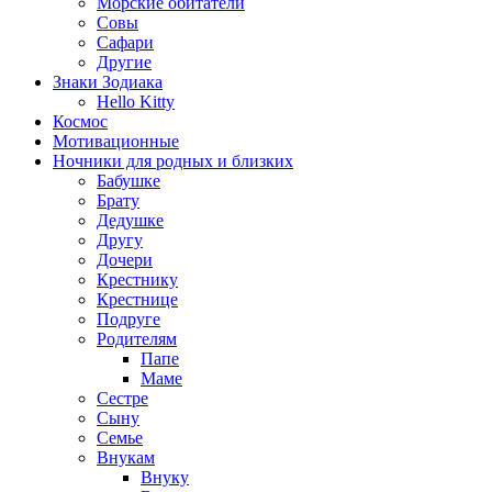
Морские обитатели
Совы
Сафари
Другие
Знаки Зодиака
Hello Kitty
Космос
Мотивационные
Ночники для родных и близких
Бабушке
Брату
Дедушке
Другу
Дочери
Крестнику
Крестнице
Подруге
Родителям
Папе
Маме
Сестре
Сыну
Семье
Внукам
Внуку