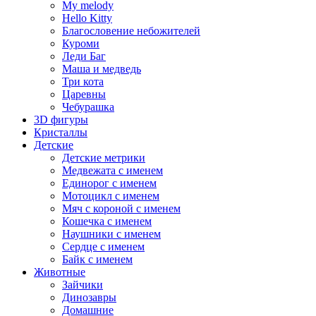
My melody
Hello Kitty
Благословение небожителей
Куроми
Леди Баг
Маша и медведь
Три кота
Царевны
Чебурашка
3D фигуры
Кристаллы
Детские
Детские метрики
Медвежата с именем
Единорог с именем
Мотоцикл с именем
Мяч с короной с именем
Кошечка с именем
Наушники с именем
Сердце с именем
Байк с именем
Животные
Зайчики
Динозавры
Домашние