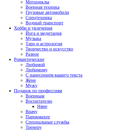
Мотоциклы
Военная техника
Грузовые автомобили
Спецтехника
Водный транспорт
Хобби и увлечения
Йога и медитация
Музыка
Таро и астрология
Творчество и искусство
Разное
Романтические
Любимой
Любимому
С нанесением вашего текста
Жене
Мужу
Подарок по профессиям
Военным
Воспитателю
Няне
Врачу
Парикмахер
Специальные службы
Тренеру