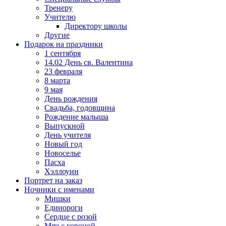
Тренеру
Учителю
Директору школы
Другие
Подарок на праздники
1 сентября
14.02 День св. Валентина
23 февраля
8 марта
9 мая
День рождения
Свадьба, годовщина
Рождение малыша
Выпускной
День учителя
Новый год
Новоселье
Пасха
Хэллоуин
Портрет на заказ
Ночники с именами
Мишки
Единороги
Сердце с розой
Мяч с короной