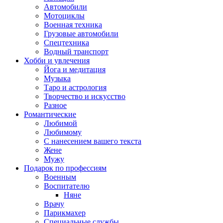
Автомобили
Мотоциклы
Военная техника
Грузовые автомобили
Спецтехника
Водный транспорт
Хобби и увлечения
Йога и медитация
Музыка
Таро и астрология
Творчество и искусство
Разное
Романтические
Любимой
Любимому
С нанесением вашего текста
Жене
Мужу
Подарок по профессиям
Военным
Воспитателю
Няне
Врачу
Парикмахер
Специальные службы