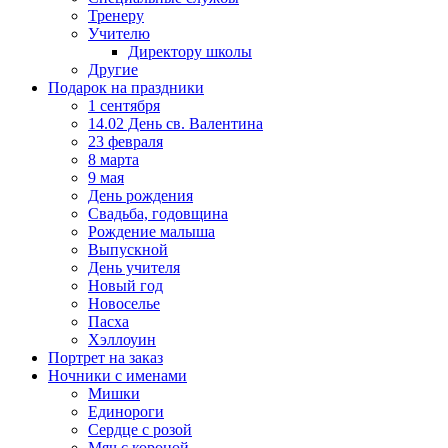
Тренеру
Учителю
Директору школы
Другие
Подарок на праздники
1 сентября
14.02 День св. Валентина
23 февраля
8 марта
9 мая
День рождения
Свадьба, годовщина
Рождение малыша
Выпускной
День учителя
Новый год
Новоселье
Пасха
Хэллоуин
Портрет на заказ
Ночники с именами
Мишки
Единороги
Сердце с розой
Мяч с короной