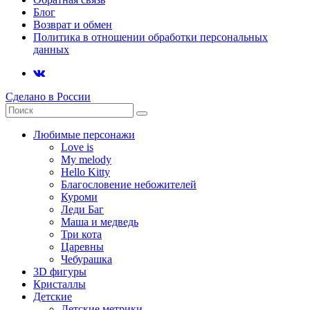
Блог
Возврат и обмен
Политика в отношении обработки персональных
данных
Сделано в России
Любимые персонажи
Love is
My melody
Hello Kitty
Благословение небожителей
Куроми
Леди Баг
Маша и медведь
Три кота
Царевны
Чебурашка
3D фигуры
Кристаллы
Детские
Детские метрики