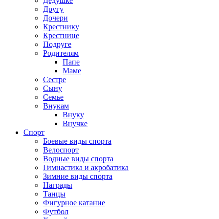
Дедушке
Другу
Дочери
Крестнику
Крестнице
Подруге
Родителям
Папе
Маме
Сестре
Сыну
Семье
Внукам
Внуку
Внучке
Спорт
Боевые виды спорта
Велоспорт
Водные виды спорта
Гимнастика и акробатика
Зимние виды спорта
Награды
Танцы
Фигурное катание
Футбол