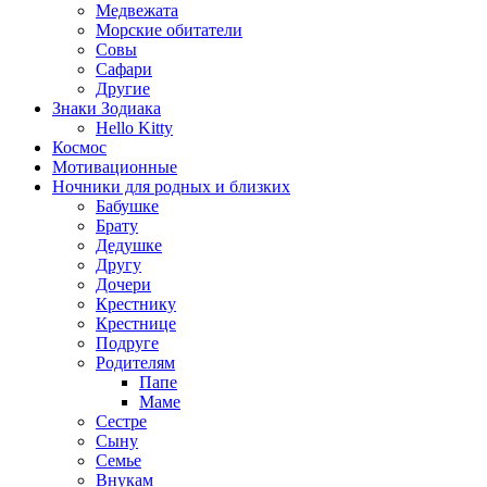
Медвежата
Морские обитатели
Совы
Сафари
Другие
Знаки Зодиака
Hello Kitty
Космос
Мотивационные
Ночники для родных и близких
Бабушке
Брату
Дедушке
Другу
Дочери
Крестнику
Крестнице
Подруге
Родителям
Папе
Маме
Сестре
Сыну
Семье
Внукам