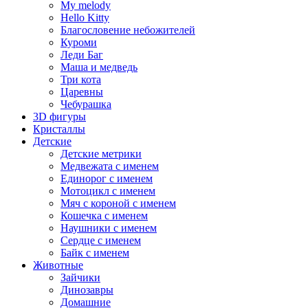
My melody
Hello Kitty
Благословение небожителей
Куроми
Леди Баг
Маша и медведь
Три кота
Царевны
Чебурашка
3D фигуры
Кристаллы
Детские
Детские метрики
Медвежата с именем
Единорог с именем
Мотоцикл с именем
Мяч с короной с именем
Кошечка с именем
Наушники с именем
Сердце с именем
Байк с именем
Животные
Зайчики
Динозавры
Домашние