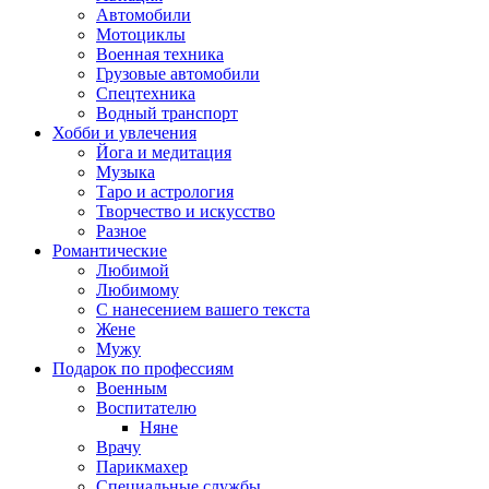
Автомобили
Мотоциклы
Военная техника
Грузовые автомобили
Спецтехника
Водный транспорт
Хобби и увлечения
Йога и медитация
Музыка
Таро и астрология
Творчество и искусство
Разное
Романтические
Любимой
Любимому
С нанесением вашего текста
Жене
Мужу
Подарок по профессиям
Военным
Воспитателю
Няне
Врачу
Парикмахер
Специальные службы