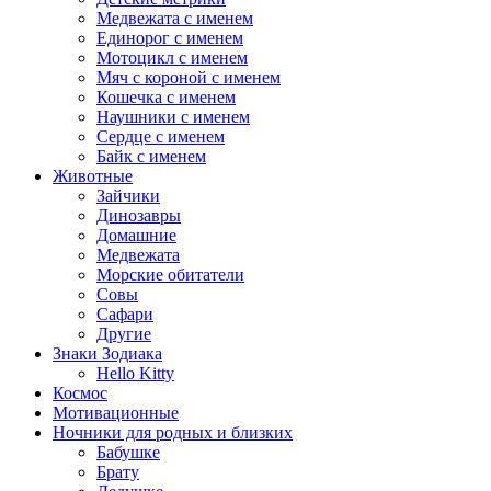
Медвежата с именем
Единорог с именем
Мотоцикл с именем
Мяч с короной с именем
Кошечка с именем
Наушники с именем
Сердце с именем
Байк с именем
Животные
Зайчики
Динозавры
Домашние
Медвежата
Морские обитатели
Совы
Сафари
Другие
Знаки Зодиака
Hello Kitty
Космос
Мотивационные
Ночники для родных и близких
Бабушке
Брату