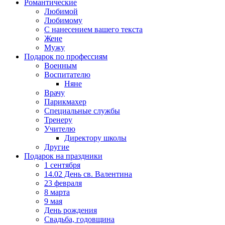
Романтические
Любимой
Любимому
С нанесением вашего текста
Жене
Мужу
Подарок по профессиям
Военным
Воспитателю
Няне
Врачу
Парикмахер
Специальные службы
Тренеру
Учителю
Директору школы
Другие
Подарок на праздники
1 сентября
14.02 День св. Валентина
23 февраля
8 марта
9 мая
День рождения
Свадьба, годовщина