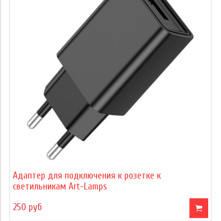
Адаптер для подключения к розетке к
светильникам Art-Lamps
250 руб