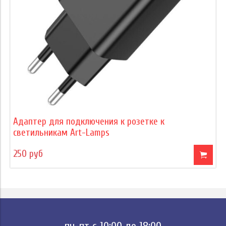
Адаптер для подключения к розетке к
светильникам Art-Lamps
250 руб