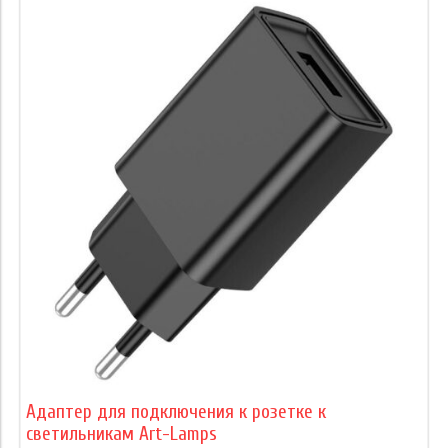
Адаптер для подключения к розетке к
светильникам Art-Lamps