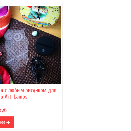
на с любым рисунком для
в Art-Lamps
руб
нее