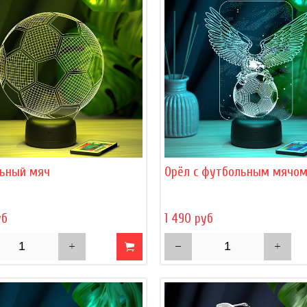
ьный мяч
Орёл с футбольным мячо
уб
1 490 руб