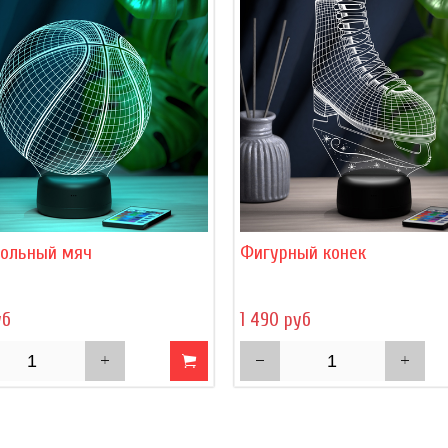
больный мяч
Фигурный конек
уб
1 490 руб