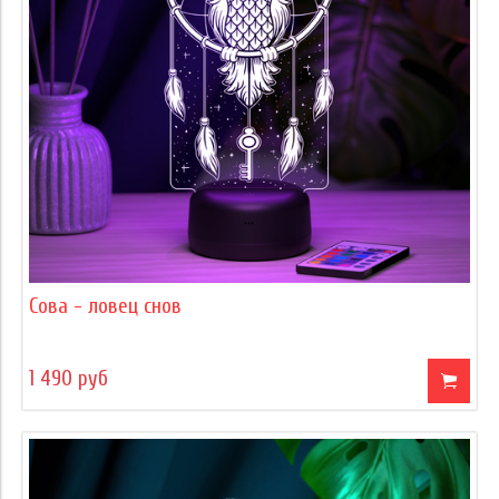
Сова - ловец снов
1 490 руб