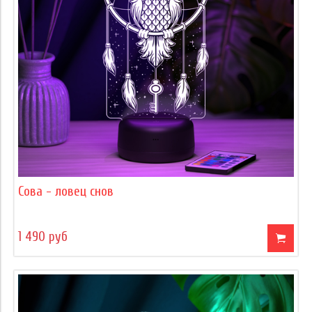
Сова - ловец снов
1 490 руб