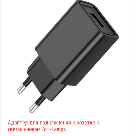
Адаптер для подключения к розетке к
светильникам Art-Lamps