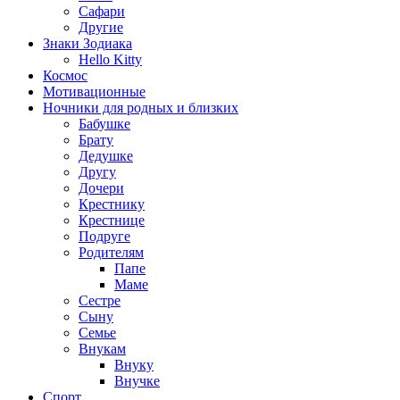
Сафари
Другие
Знаки Зодиака
Hello Kitty
Космос
Мотивационные
Ночники для родных и близких
Бабушке
Брату
Дедушке
Другу
Дочери
Крестнику
Крестнице
Подруге
Родителям
Папе
Маме
Сестре
Сыну
Семье
Внукам
Внуку
Внучке
Спорт