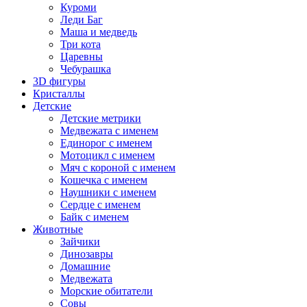
Куроми
Леди Баг
Маша и медведь
Три кота
Царевны
Чебурашка
3D фигуры
Кристаллы
Детские
Детские метрики
Медвежата с именем
Единорог с именем
Мотоцикл с именем
Мяч с короной с именем
Кошечка с именем
Наушники с именем
Сердце с именем
Байк с именем
Животные
Зайчики
Динозавры
Домашние
Медвежата
Морские обитатели
Совы