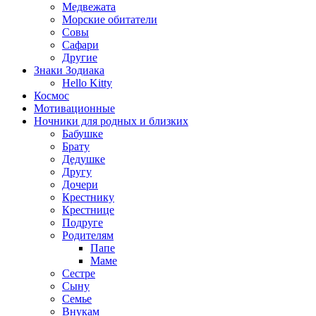
Медвежата
Морские обитатели
Совы
Сафари
Другие
Знаки Зодиака
Hello Kitty
Космос
Мотивационные
Ночники для родных и близких
Бабушке
Брату
Дедушке
Другу
Дочери
Крестнику
Крестнице
Подруге
Родителям
Папе
Маме
Сестре
Сыну
Семье
Внукам