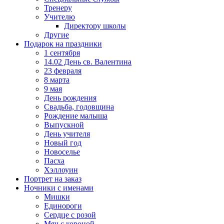
Тренеру
Учителю
Директору школы
Другие
Подарок на праздники
1 сентября
14.02 День св. Валентина
23 февраля
8 марта
9 мая
День рождения
Свадьба, годовщина
Рождение малыша
Выпускной
День учителя
Новый год
Новоселье
Пасха
Хэллоуин
Портрет на заказ
Ночники с именами
Мишки
Единороги
Сердце с розой
Мяч с короной