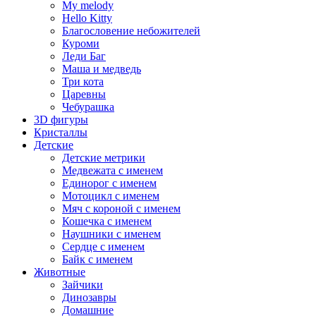
My melody
Hello Kitty
Благословение небожителей
Куроми
Леди Баг
Маша и медведь
Три кота
Царевны
Чебурашка
3D фигуры
Кристаллы
Детские
Детские метрики
Медвежата с именем
Единорог с именем
Мотоцикл с именем
Мяч с короной с именем
Кошечка с именем
Наушники с именем
Сердце с именем
Байк с именем
Животные
Зайчики
Динозавры
Домашние