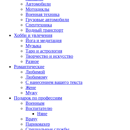
Автомобили
Мотоциклы
Военная техника
Грузовые автомобили
Спецтехника
Водный транспорт
Хобби и увлечения
Йога и медитация
Музыка
Таро и астрология
Творчество и искусство
Разное
Романтические
Любимой
Любимому
С нанесением вашего текста
Жене
Мужу
Подарок по профессиям
Военным
Воспитателю
Няне
Врачу
Парикмахер
Специальные службы