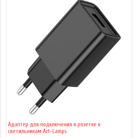
Адаптер для подключения к розетке к
светильникам Art-Lamps