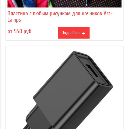
Пластина с любым рисунком для ночников Art-
Lamps
от 550 руб
Подробнее