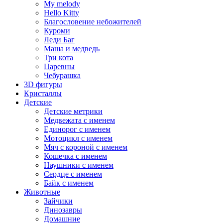
My melody
Hello Kitty
Благословение небожителей
Куроми
Леди Баг
Маша и медведь
Три кота
Царевны
Чебурашка
3D фигуры
Кристаллы
Детские
Детские метрики
Медвежата с именем
Единорог с именем
Мотоцикл с именем
Мяч с короной с именем
Кошечка с именем
Наушники с именем
Сердце с именем
Байк с именем
Животные
Зайчики
Динозавры
Домашние