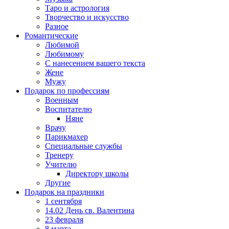
Таро и астрология
Творчество и искусство
Разное
Романтические
Любимой
Любимому
С нанесением вашего текста
Жене
Мужу
Подарок по профессиям
Военным
Воспитателю
Няне
Врачу
Парикмахер
Специальные службы
Тренеру
Учителю
Директору школы
Другие
Подарок на праздники
1 сентября
14.02 День св. Валентина
23 февраля
8 марта