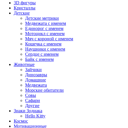
3D фигуры
Кристаллы
Детские
Детские метрики
Медвежата с именем
Единорог с именем
Мотоцикл с именем
Мяч с короной с именем
Кошечка с именем
Наушники с именем
Сердце с именем
Байк с именем
Животные
Зайчики
Динозавры
Домашние
Медвежата
Морские обитатели
Совы
Сафари
Другие
Знаки Зодиака
Hello Kitty
Космос
Мотивационные