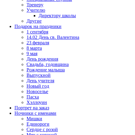
Тренеру
Учителю
Директору школы
Другие
Подарок на праздники
1 сентября
14.02 День св. Валентина
23 февраля
8 марта
9 мая
День рождения
Свадьба, годовщина
Рождение малыша
Выпускной
День учителя
Новый год
Новоселье
Пасха
Хэллоуин
Портрет на заказ
Ночники с именами
Мишки
Единороги
Сердце с розой
Мяч с короной