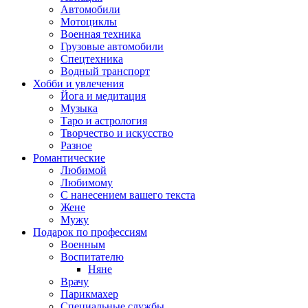
Автомобили
Мотоциклы
Военная техника
Грузовые автомобили
Спецтехника
Водный транспорт
Хобби и увлечения
Йога и медитация
Музыка
Таро и астрология
Творчество и искусство
Разное
Романтические
Любимой
Любимому
С нанесением вашего текста
Жене
Мужу
Подарок по профессиям
Военным
Воспитателю
Няне
Врачу
Парикмахер
Специальные службы