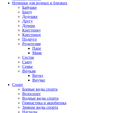
Ночники для родных и близких
Бабушке
Брату
Дедушке
Другу
Дочери
Крестнику
Крестнице
Подруге
Родителям
Папе
Маме
Сестре
Сыну
Семье
Внукам
Внуку
Внучке
Спорт
Боевые виды спорта
Велоспорт
Водные виды спорта
Гимнастика и акробатика
Зимние виды спорта
Награды