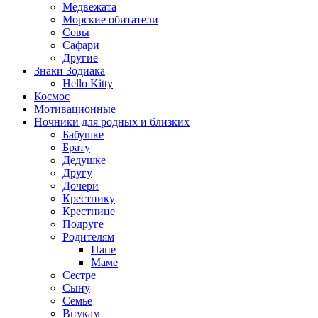
Медвежата
Морские обитатели
Совы
Сафари
Другие
Знаки Зодиака
Hello Kitty
Космос
Мотивационные
Ночники для родных и близких
Бабушке
Брату
Дедушке
Другу
Дочери
Крестнику
Крестнице
Подруге
Родителям
Папе
Маме
Сестре
Сыну
Семье
Внукам