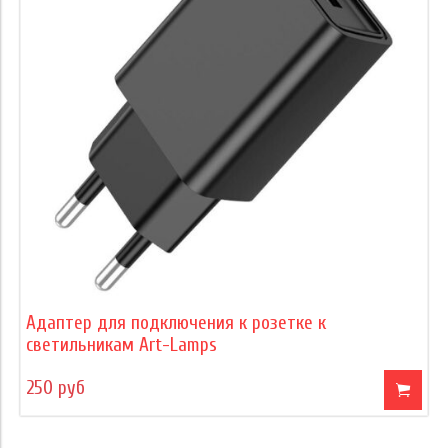
Адаптер для подключения к розетке к
светильникам Art-Lamps
250 руб