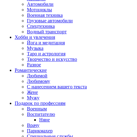
Автомобили
Мотоциклы
Военная техника
Грузовые автомобили
Спецтехника
Водный транспорт
Хобби и увлечения
Йога и медитация
Музыка
Таро и астрология
Творчество и искусство
Разное
Романтические
Любимой
Любимому
С нанесением вашего текста
Жене
Мужу
Подарок по профессиям
Военным
Воспитателю
Няне
Врачу
Парикмахер
Специальные службы