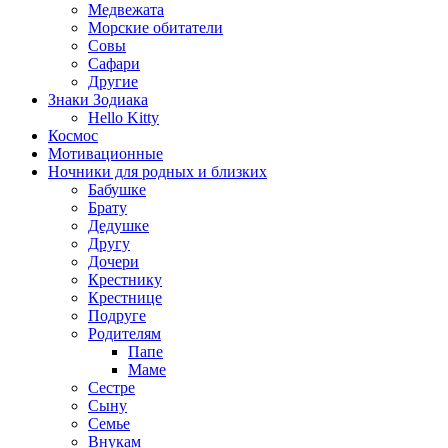
Медвежата
Морские обитатели
Совы
Сафари
Другие
Знаки Зодиака
Hello Kitty
Космос
Мотивационные
Ночники для родных и близких
Бабушке
Брату
Дедушке
Другу
Дочери
Крестнику
Крестнице
Подруге
Родителям
Папе
Маме
Сестре
Сыну
Семье
Внукам