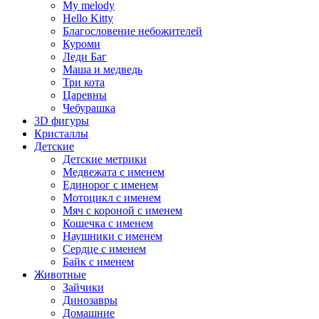
My melody
Hello Kitty
Благословение небожителей
Куроми
Леди Баг
Маша и медведь
Три кота
Царевны
Чебурашка
3D фигуры
Кристаллы
Детские
Детские метрики
Медвежата с именем
Единорог с именем
Мотоцикл с именем
Мяч с короной с именем
Кошечка с именем
Наушники с именем
Сердце с именем
Байк с именем
Животные
Зайчики
Динозавры
Домашние