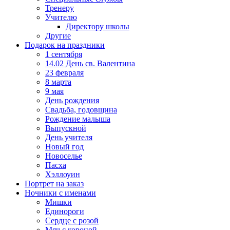
Тренеру
Учителю
Директору школы
Другие
Подарок на праздники
1 сентября
14.02 День св. Валентина
23 февраля
8 марта
9 мая
День рождения
Свадьба, годовщина
Рождение малыша
Выпускной
День учителя
Новый год
Новоселье
Пасха
Хэллоуин
Портрет на заказ
Ночники с именами
Мишки
Единороги
Сердце с розой
Мяч с короной