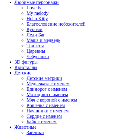
Любимые персонажи
Love is
My melody
Hello Kitty
Благословение небожителей
Куроми
Леди Баг
Маша и медведь
Три кота
Царевны
Чебурашка
3D фигуры
Кристаллы
Детские
Детские метрики
Медвежата с именем
Единорог с именем
Мотоцикл с именем
Мяч с короной с именем
Кошечка с именем
Наушники с именем
Сердце с именем
Байк с именем
Животные
Зайчики