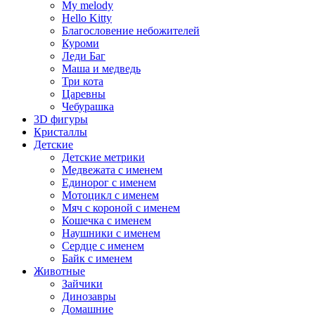
My melody
Hello Kitty
Благословение небожителей
Куроми
Леди Баг
Маша и медведь
Три кота
Царевны
Чебурашка
3D фигуры
Кристаллы
Детские
Детские метрики
Медвежата с именем
Единорог с именем
Мотоцикл с именем
Мяч с короной с именем
Кошечка с именем
Наушники с именем
Сердце с именем
Байк с именем
Животные
Зайчики
Динозавры
Домашние