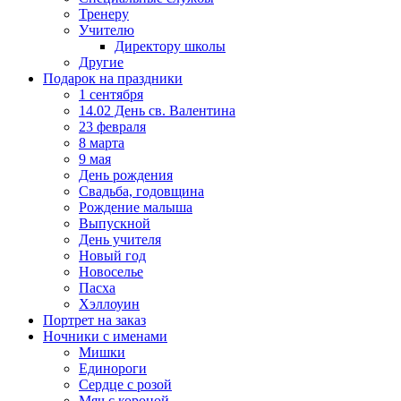
Тренеру
Учителю
Директору школы
Другие
Подарок на праздники
1 сентября
14.02 День св. Валентина
23 февраля
8 марта
9 мая
День рождения
Свадьба, годовщина
Рождение малыша
Выпускной
День учителя
Новый год
Новоселье
Пасха
Хэллоуин
Портрет на заказ
Ночники с именами
Мишки
Единороги
Сердце с розой
Мяч с короной