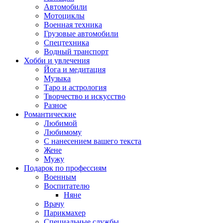
Автомобили
Мотоциклы
Военная техника
Грузовые автомобили
Спецтехника
Водный транспорт
Хобби и увлечения
Йога и медитация
Музыка
Таро и астрология
Творчество и искусство
Разное
Романтические
Любимой
Любимому
С нанесением вашего текста
Жене
Мужу
Подарок по профессиям
Военным
Воспитателю
Няне
Врачу
Парикмахер
Специальные службы