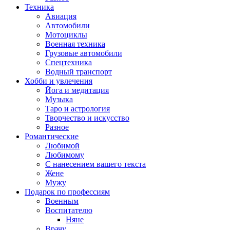
Техника
Авиация
Автомобили
Мотоциклы
Военная техника
Грузовые автомобили
Спецтехника
Водный транспорт
Хобби и увлечения
Йога и медитация
Музыка
Таро и астрология
Творчество и искусство
Разное
Романтические
Любимой
Любимому
С нанесением вашего текста
Жене
Мужу
Подарок по профессиям
Военным
Воспитателю
Няне
Врачу