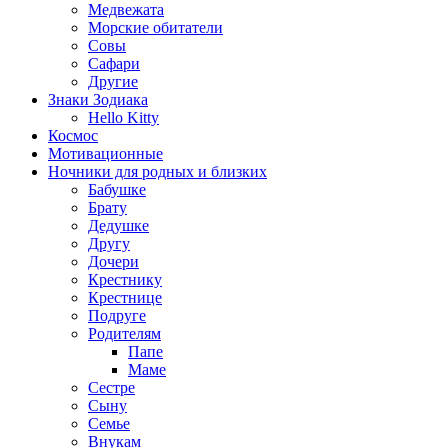
Медвежата
Морские обитатели
Совы
Сафари
Другие
Знаки Зодиака
Hello Kitty
Космос
Мотивационные
Ночники для родных и близких
Бабушке
Брату
Дедушке
Другу
Дочери
Крестнику
Крестнице
Подруге
Родителям
Папе
Маме
Сестре
Сыну
Семье
Внукам