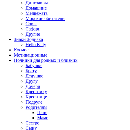
Динозавры
Домашние
Медвежата
Морские обитатели
Совы
Сафари
Другие
Знаки Зодиака
Hello Kitty
Космос
Мотивационные
Ночники для родных и близких
Бабушке
Брату
Дедушке
Другу
Дочери
Крестнику
Крестнице
Подруге
Родителям
Папе
Маме
Сестре
Сыну