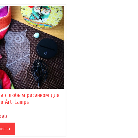
на с любым рисунком для
в Art-Lamps
руб
нее