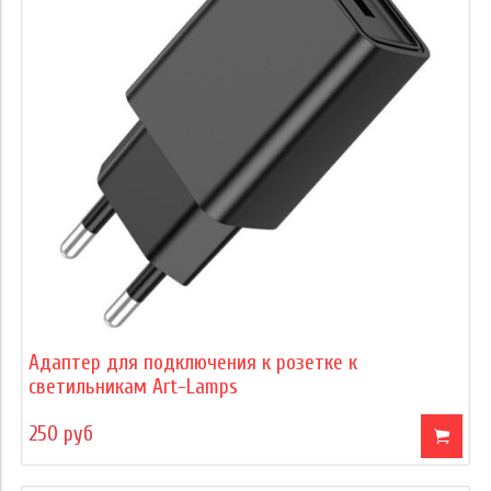
Адаптер для подключения к розетке к
светильникам Art-Lamps
250 руб