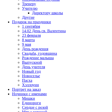
Тренеру
Учителю
Директору школы
Другие
Подарок на праздники
1 сентября
14.02 День св. Валентина
23 февраля
8 марта
9 мая
День рождения
Свадьба, годовщина
Рождение малыша
Выпускной
День учителя
Новый год
Новоселье
Пасха
Хэллоуин
Портрет на заказ
Ночники с именами
Мишки
Единороги
Сердце с розой
Мяч с короной