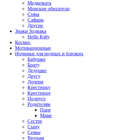
Медвежата
Морские обитатели
Совы
Сафари
Другие
Знаки Зодиака
Hello Kitty
Космос
Мотивационные
Ночники для родных и близких
Бабушке
Брату
Дедушке
Другу
Дочери
Крестнику
Крестнице
Подруге
Родителям
Папе
Маме
Сестре
Сыну
Семье
Внукам