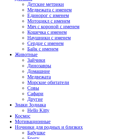
Детские метрики
Медвежата с именем
Единорог с именем
Мотоцикл с именем
Мяч с короной с именем
Кошечка с именем
Наушники с именем
Сердце с именем
Байк с именем
Животные
Зайчики
Динозавры
Домашние
Медвежата
Морские обитатели
Совы
Сафари
Другие
Знаки Зодиака
Hello Kitty
Космос
Мотивационные
Ночники для родных и близких
Бабушке
Брату