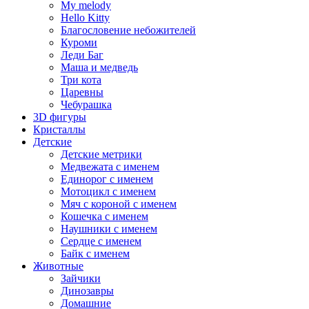
My melody
Hello Kitty
Благословение небожителей
Куроми
Леди Баг
Маша и медведь
Три кота
Царевны
Чебурашка
3D фигуры
Кристаллы
Детские
Детские метрики
Медвежата с именем
Единорог с именем
Мотоцикл с именем
Мяч с короной с именем
Кошечка с именем
Наушники с именем
Сердце с именем
Байк с именем
Животные
Зайчики
Динозавры
Домашние