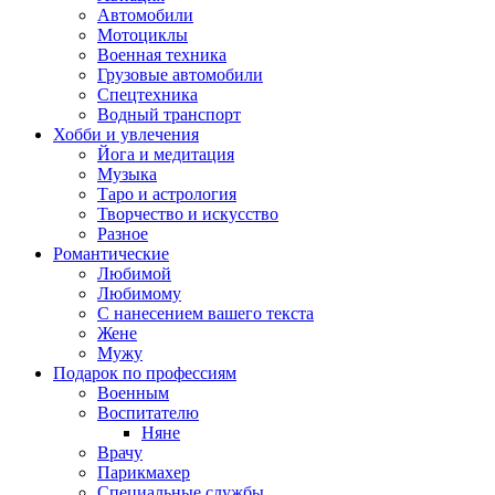
Автомобили
Мотоциклы
Военная техника
Грузовые автомобили
Спецтехника
Водный транспорт
Хобби и увлечения
Йога и медитация
Музыка
Таро и астрология
Творчество и искусство
Разное
Романтические
Любимой
Любимому
С нанесением вашего текста
Жене
Мужу
Подарок по профессиям
Военным
Воспитателю
Няне
Врачу
Парикмахер
Специальные службы