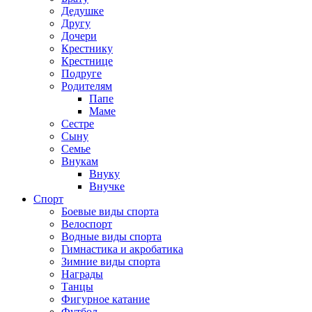
Дедушке
Другу
Дочери
Крестнику
Крестнице
Подруге
Родителям
Папе
Маме
Сестре
Сыну
Семье
Внукам
Внуку
Внучке
Спорт
Боевые виды спорта
Велоспорт
Водные виды спорта
Гимнастика и акробатика
Зимние виды спорта
Награды
Танцы
Фигурное катание
Футбол