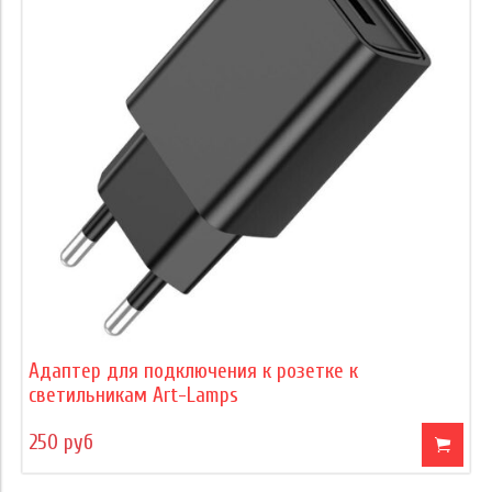
Адаптер для подключения к розетке к
светильникам Art-Lamps
250 руб