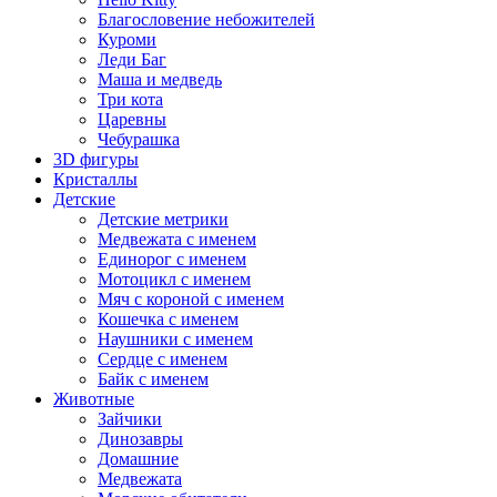
Благословение небожителей
Куроми
Леди Баг
Маша и медведь
Три кота
Царевны
Чебурашка
3D фигуры
Кристаллы
Детские
Детские метрики
Медвежата с именем
Единорог с именем
Мотоцикл с именем
Мяч с короной с именем
Кошечка с именем
Наушники с именем
Сердце с именем
Байк с именем
Животные
Зайчики
Динозавры
Домашние
Медвежата