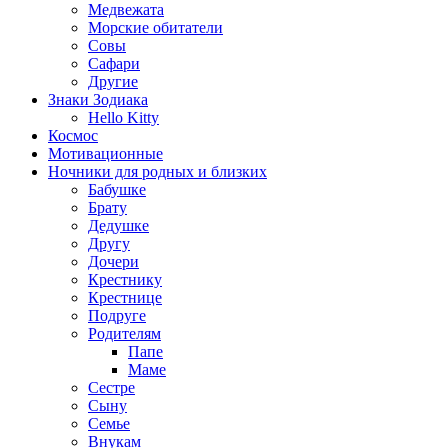
Медвежата
Морские обитатели
Совы
Сафари
Другие
Знаки Зодиака
Hello Kitty
Космос
Мотивационные
Ночники для родных и близких
Бабушке
Брату
Дедушке
Другу
Дочери
Крестнику
Крестнице
Подруге
Родителям
Папе
Маме
Сестре
Сыну
Семье
Внукам