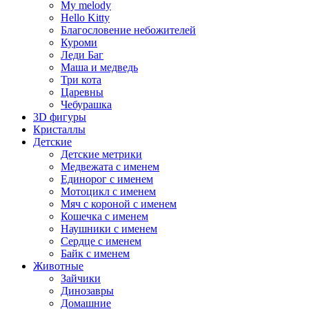
My melody
Hello Kitty
Благословение небожителей
Куроми
Леди Баг
Маша и медведь
Три кота
Царевны
Чебурашка
3D фигуры
Кристаллы
Детские
Детские метрики
Медвежата с именем
Единорог с именем
Мотоцикл с именем
Мяч с короной с именем
Кошечка с именем
Наушники с именем
Сердце с именем
Байк с именем
Животные
Зайчики
Динозавры
Домашние