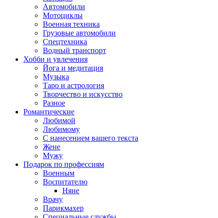
Автомобили
Мотоциклы
Военная техника
Грузовые автомобили
Спецтехника
Водный транспорт
Хобби и увлечения
Йога и медитация
Музыка
Таро и астрология
Творчество и искусство
Разное
Романтические
Любимой
Любимому
С нанесением вашего текста
Жене
Мужу
Подарок по профессиям
Военным
Воспитателю
Няне
Врачу
Парикмахер
Специальные службы