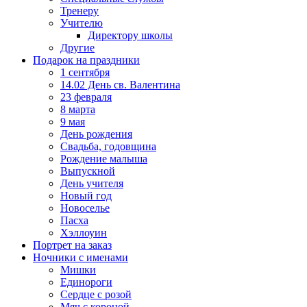
Тренеру
Учителю
Директору школы
Другие
Подарок на праздники
1 сентября
14.02 День св. Валентина
23 февраля
8 марта
9 мая
День рождения
Свадьба, годовщина
Рождение малыша
Выпускной
День учителя
Новый год
Новоселье
Пасха
Хэллоуин
Портрет на заказ
Ночники с именами
Мишки
Единороги
Сердце с розой
Мяч с короной