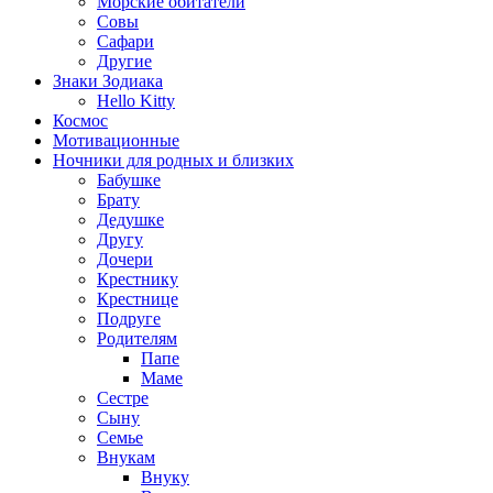
Морские обитатели
Совы
Сафари
Другие
Знаки Зодиака
Hello Kitty
Космос
Мотивационные
Ночники для родных и близких
Бабушке
Брату
Дедушке
Другу
Дочери
Крестнику
Крестнице
Подруге
Родителям
Папе
Маме
Сестре
Сыну
Семье
Внукам
Внуку