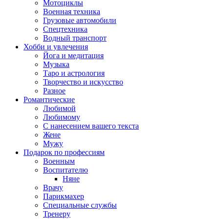
Мотоциклы
Военная техника
Грузовые автомобили
Спецтехника
Водный транспорт
Хобби и увлечения
Йога и медитация
Музыка
Таро и астрология
Творчество и искусство
Разное
Романтические
Любимой
Любимому
С нанесением вашего текста
Жене
Мужу
Подарок по профессиям
Военным
Воспитателю
Няне
Врачу
Парикмахер
Специальные службы
Тренеру