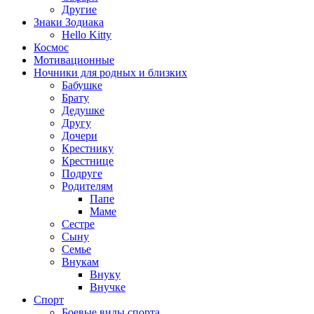
Другие
Знаки Зодиака
Hello Kitty
Космос
Мотивационные
Ночники для родных и близких
Бабушке
Брату
Дедушке
Другу
Дочери
Крестнику
Крестнице
Подруге
Родителям
Папе
Маме
Сестре
Сыну
Семье
Внукам
Внуку
Внучке
Спорт
Боевые виды спорта