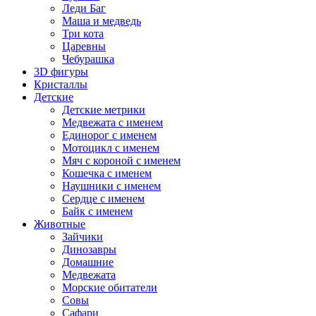
Леди Баг
Маша и медведь
Три кота
Царевны
Чебурашка
3D фигуры
Кристаллы
Детские
Детские метрики
Медвежата с именем
Единорог с именем
Мотоцикл с именем
Мяч с короной с именем
Кошечка с именем
Наушники с именем
Сердце с именем
Байк с именем
Животные
Зайчики
Динозавры
Домашние
Медвежата
Морские обитатели
Совы
Сафари