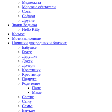
Медвежата
Морские обитатели
Совы
Сафари
Другие
Знаки Зодиака
Hello Kitty
Космос
Мотивационные
Ночники для родных и близких
Бабушке
Брату
Дедушке
Другу
Дочери
Крестнику
Крестнице
Подруге
Родителям
Папе
Маме
Сестре
Сыну
Семье
Внукам