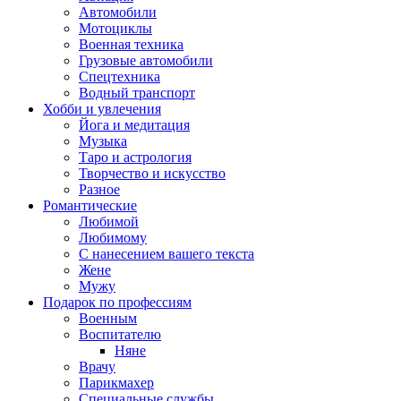
Автомобили
Мотоциклы
Военная техника
Грузовые автомобили
Спецтехника
Водный транспорт
Хобби и увлечения
Йога и медитация
Музыка
Таро и астрология
Творчество и искусство
Разное
Романтические
Любимой
Любимому
С нанесением вашего текста
Жене
Мужу
Подарок по профессиям
Военным
Воспитателю
Няне
Врачу
Парикмахер
Специальные службы