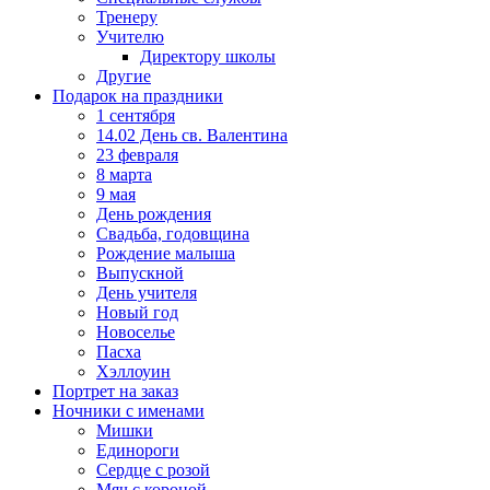
Тренеру
Учителю
Директору школы
Другие
Подарок на праздники
1 сентября
14.02 День св. Валентина
23 февраля
8 марта
9 мая
День рождения
Свадьба, годовщина
Рождение малыша
Выпускной
День учителя
Новый год
Новоселье
Пасха
Хэллоуин
Портрет на заказ
Ночники с именами
Мишки
Единороги
Сердце с розой
Мяч с короной