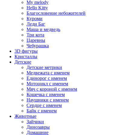
My melody
Hello Kitty
Благословение небожителей
Куроми
Леди Баг
Маша и медведь
Три кота
Царевны
Чебурашка
3D фигуры
Кристаллы
Детские
Детские метрики
Медвежата с именем
Единорог с именем
Мотоцикл с именем
Мяч с короной с именем
Кошечка с именем
Наушники с именем
Сердце с именем
Байк с именем
Животные
Зайчики
Динозавры
Домашние