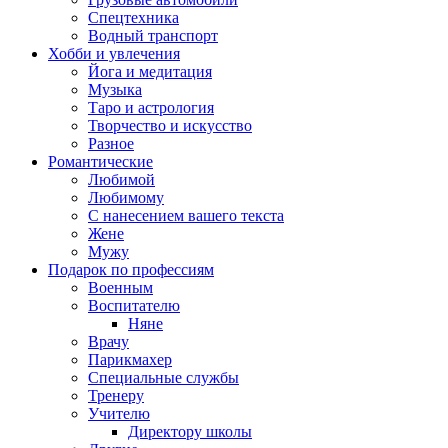
Спецтехника
Водный транспорт
Хобби и увлечения
Йога и медитация
Музыка
Таро и астрология
Творчество и искусство
Разное
Романтические
Любимой
Любимому
С нанесением вашего текста
Жене
Мужу
Подарок по профессиям
Военным
Воспитателю
Няне
Врачу
Парикмахер
Специальные службы
Тренеру
Учителю
Директору школы