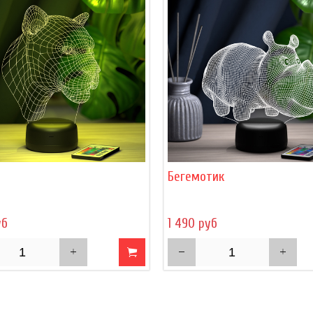
Бегемотик
уб
1 490 руб