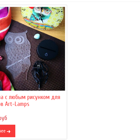
на с любым рисунком для
в Art-Lamps
руб
нее