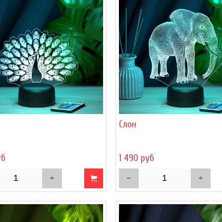
Слон
уб
1 490 руб