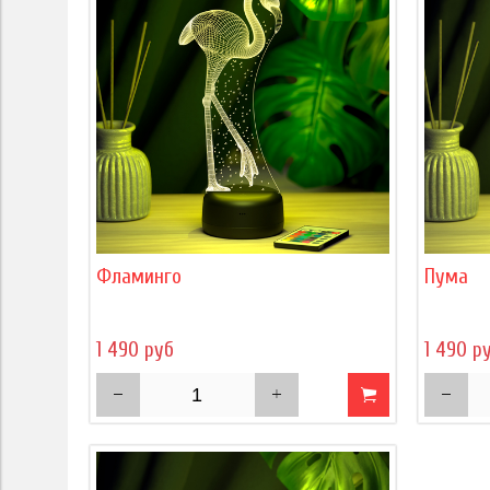
Фламинго
Пума
1 490 руб
1 490 р