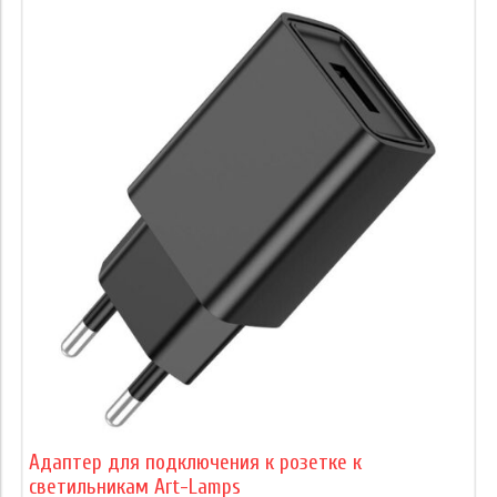
Адаптер для подключения к розетке к
светильникам Art-Lamps