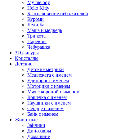
My melody
Hello Kitty
Благословение небожителей
Куроми
Леди Баг
Маша и медведь
Три кота
Царевны
Чебурашка
3D фигуры
Кристаллы
Детские
Детские метрики
Медвежата с именем
Единорог с именем
Мотоцикл с именем
Мяч с короной с именем
Кошечка с именем
Наушники с именем
Сердце с именем
Байк с именем
Животные
Зайчики
Динозавры
Домашние