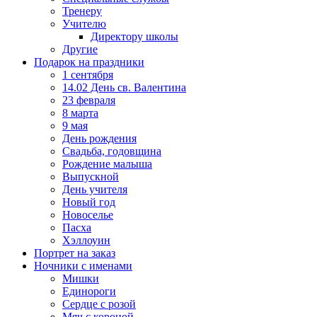
Тренеру
Учителю
Директору школы
Другие
Подарок на праздники
1 сентября
14.02 День св. Валентина
23 февраля
8 марта
9 мая
День рождения
Свадьба, годовщина
Рождение малыша
Выпускной
День учителя
Новый год
Новоселье
Пасха
Хэллоуин
Портрет на заказ
Ночники с именами
Мишки
Единороги
Сердце с розой
Мяч с короной