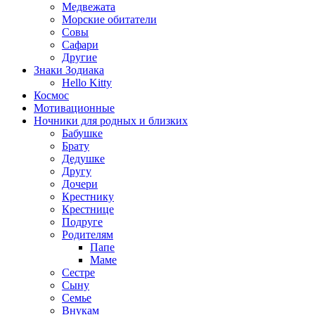
Медвежата
Морские обитатели
Совы
Сафари
Другие
Знаки Зодиака
Hello Kitty
Космос
Мотивационные
Ночники для родных и близких
Бабушке
Брату
Дедушке
Другу
Дочери
Крестнику
Крестнице
Подруге
Родителям
Папе
Маме
Сестре
Сыну
Семье
Внукам