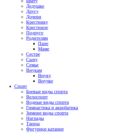
Брату
Дедушке
Другу
Дочери
Крестнику
Крестнице
Подруге
Родителям
Папе
Маме
Сестре
Сыну
Семье
Внукам
Внуку
Внучке
Спорт
Боевые виды спорта
Велоспорт
Водные виды спорта
Гимнастика и акробатика
Зимние виды спорта
Награды
Танцы
Фигурное катание