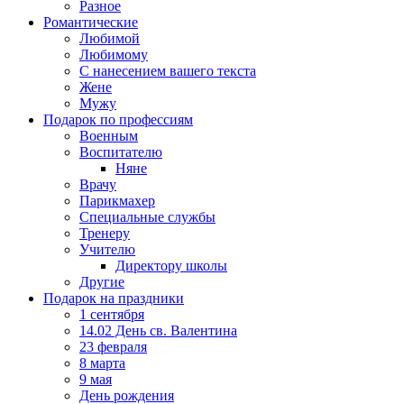
Разное
Романтические
Любимой
Любимому
С нанесением вашего текста
Жене
Мужу
Подарок по профессиям
Военным
Воспитателю
Няне
Врачу
Парикмахер
Специальные службы
Тренеру
Учителю
Директору школы
Другие
Подарок на праздники
1 сентября
14.02 День св. Валентина
23 февраля
8 марта
9 мая
День рождения