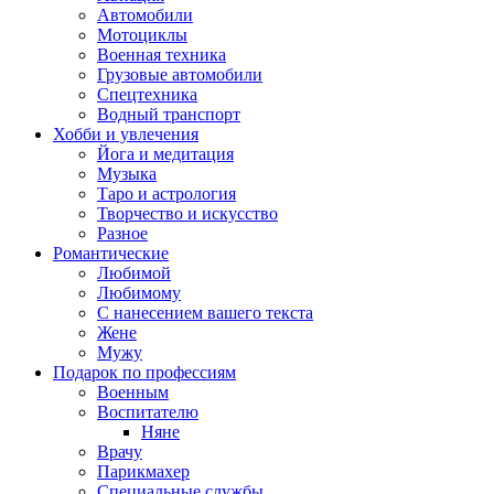
Автомобили
Мотоциклы
Военная техника
Грузовые автомобили
Спецтехника
Водный транспорт
Хобби и увлечения
Йога и медитация
Музыка
Таро и астрология
Творчество и искусство
Разное
Романтические
Любимой
Любимому
С нанесением вашего текста
Жене
Мужу
Подарок по профессиям
Военным
Воспитателю
Няне
Врачу
Парикмахер
Специальные службы