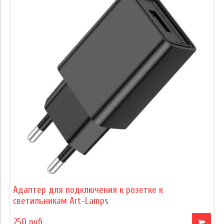
Адаптер для подключения к розетке к
светильникам Art-Lamps
250 руб