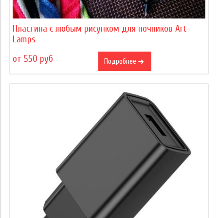
Пластина с любым рисунком для ночников Art-
Lamps
от 550 руб
Подробнее