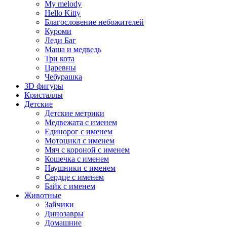
My melody
Hello Kitty
Благословение небожителей
Куроми
Леди Баг
Маша и медведь
Три кота
Царевны
Чебурашка
3D фигуры
Кристаллы
Детские
Детские метрики
Медвежата с именем
Единорог с именем
Мотоцикл с именем
Мяч с короной с именем
Кошечка с именем
Наушники с именем
Сердце с именем
Байк с именем
Животные
Зайчики
Динозавры
Домашние