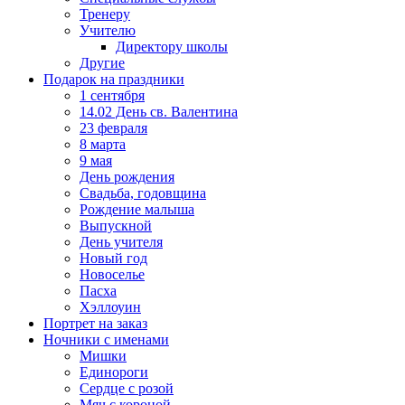
Тренеру
Учителю
Директору школы
Другие
Подарок на праздники
1 сентября
14.02 День св. Валентина
23 февраля
8 марта
9 мая
День рождения
Свадьба, годовщина
Рождение малыша
Выпускной
День учителя
Новый год
Новоселье
Пасха
Хэллоуин
Портрет на заказ
Ночники с именами
Мишки
Единороги
Сердце с розой
Мяч с короной