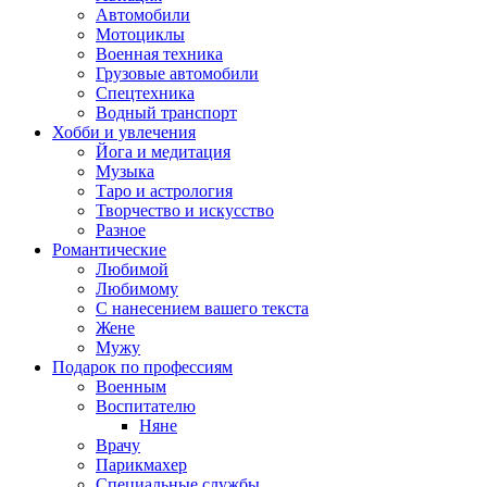
Автомобили
Мотоциклы
Военная техника
Грузовые автомобили
Спецтехника
Водный транспорт
Хобби и увлечения
Йога и медитация
Музыка
Таро и астрология
Творчество и искусство
Разное
Романтические
Любимой
Любимому
С нанесением вашего текста
Жене
Мужу
Подарок по профессиям
Военным
Воспитателю
Няне
Врачу
Парикмахер
Специальные службы