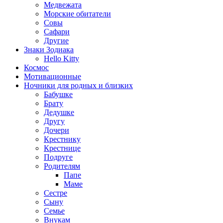
Медвежата
Морские обитатели
Совы
Сафари
Другие
Знаки Зодиака
Hello Kitty
Космос
Мотивационные
Ночники для родных и близких
Бабушке
Брату
Дедушке
Другу
Дочери
Крестнику
Крестнице
Подруге
Родителям
Папе
Маме
Сестре
Сыну
Семье
Внукам