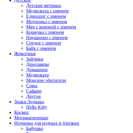
Детские
Детские метрики
Медвежата с именем
Единорог с именем
Мотоцикл с именем
Мяч с короной с именем
Кошечка с именем
Наушники с именем
Сердце с именем
Байк с именем
Животные
Зайчики
Динозавры
Домашние
Медвежата
Морские обитатели
Совы
Сафари
Другие
Знаки Зодиака
Hello Kitty
Космос
Мотивационные
Ночники для родных и близких
Бабушке