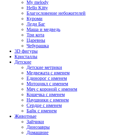
My melody
Hello Kitty
Благословение небожителей
Куроми
Леди Баг
Маша и медведь
Три кота
Царевны
Чебурашка
3D фигуры
Кристаллы
Детские
Детские метрики
Медвежата с именем
Единорог с именем
Мотоцикл с именем
Мяч с короной с именем
Кошечка с именем
Наушники с именем
Сердце с именем
Байк с именем
Животные
Зайчики
Динозавры
Домашние