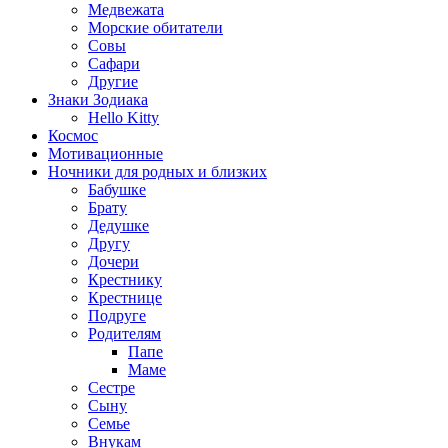
Медвежата
Морские обитатели
Совы
Сафари
Другие
Знаки Зодиака
Hello Kitty
Космос
Мотивационные
Ночники для родных и близких
Бабушке
Брату
Дедушке
Другу
Дочери
Крестнику
Крестнице
Подруге
Родителям
Папе
Маме
Сестре
Сыну
Семье
Внукам