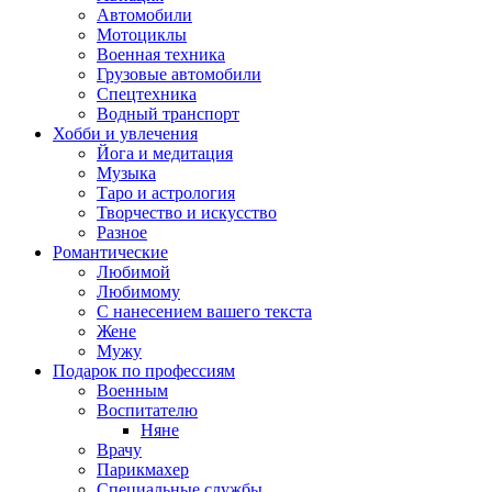
Автомобили
Мотоциклы
Военная техника
Грузовые автомобили
Спецтехника
Водный транспорт
Хобби и увлечения
Йога и медитация
Музыка
Таро и астрология
Творчество и искусство
Разное
Романтические
Любимой
Любимому
С нанесением вашего текста
Жене
Мужу
Подарок по профессиям
Военным
Воспитателю
Няне
Врачу
Парикмахер
Специальные службы