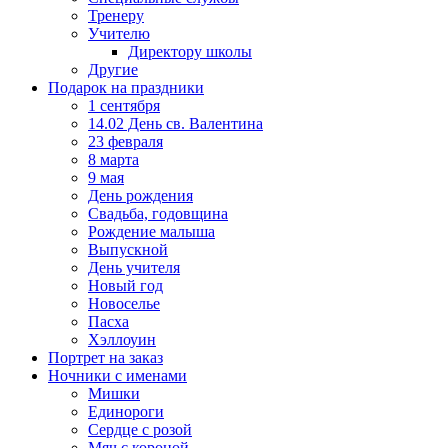
Тренеру
Учителю
Директору школы
Другие
Подарок на праздники
1 сентября
14.02 День св. Валентина
23 февраля
8 марта
9 мая
День рождения
Свадьба, годовщина
Рождение малыша
Выпускной
День учителя
Новый год
Новоселье
Пасха
Хэллоуин
Портрет на заказ
Ночники с именами
Мишки
Единороги
Сердце с розой
Мяч с короной