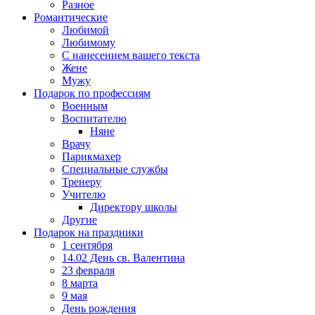
Разное
Романтические
Любимой
Любимому
С нанесением вашего текста
Жене
Мужу
Подарок по профессиям
Военным
Воспитателю
Няне
Врачу
Парикмахер
Специальные службы
Тренеру
Учителю
Директору школы
Другие
Подарок на праздники
1 сентября
14.02 День св. Валентина
23 февраля
8 марта
9 мая
День рождения