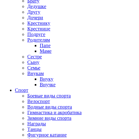
Брату
Дедушке
Другу
Дочери
Крестнику
Крестнице
Подруге
Родителям
Папе
Маме
Сестре
Сыну
Семье
Внукам
Внуку
Внучке
Спорт
Боевые виды спорта
Велоспорт
Водные виды спорта
Гимнастика и акробатика
Зимние виды спорта
Награды
Танцы
Фигурное катание