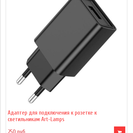
Адаптер для подключения к розетке к
светильникам Art-Lamps
250 руб