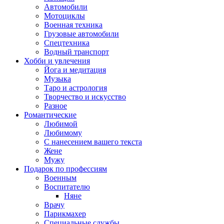
Автомобили
Мотоциклы
Военная техника
Грузовые автомобили
Спецтехника
Водный транспорт
Хобби и увлечения
Йога и медитация
Музыка
Таро и астрология
Творчество и искусство
Разное
Романтические
Любимой
Любимому
С нанесением вашего текста
Жене
Мужу
Подарок по профессиям
Военным
Воспитателю
Няне
Врачу
Парикмахер
Специальные службы