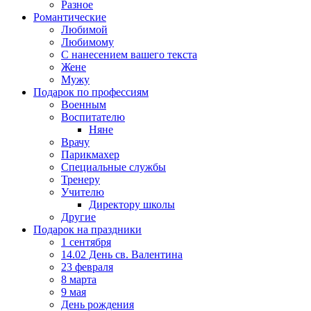
Разное
Романтические
Любимой
Любимому
С нанесением вашего текста
Жене
Мужу
Подарок по профессиям
Военным
Воспитателю
Няне
Врачу
Парикмахер
Специальные службы
Тренеру
Учителю
Директору школы
Другие
Подарок на праздники
1 сентября
14.02 День св. Валентина
23 февраля
8 марта
9 мая
День рождения