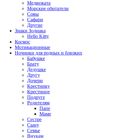
Медвежата
Морские обитатели
Совы
Сафари
Другие
Знаки Зодиака
Hello Kitty
Космос
Мотивационные
Ночники для родных и близких
Бабушке
Брату
Дедушке
Другу
Дочери
Крестнику
Крестнице
Подруге
Родителям
Папе
Маме
Сестре
Сыну
Семье
Внукам