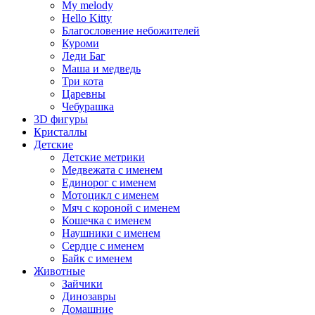
My melody
Hello Kitty
Благословение небожителей
Куроми
Леди Баг
Маша и медведь
Три кота
Царевны
Чебурашка
3D фигуры
Кристаллы
Детские
Детские метрики
Медвежата с именем
Единорог с именем
Мотоцикл с именем
Мяч с короной с именем
Кошечка с именем
Наушники с именем
Сердце с именем
Байк с именем
Животные
Зайчики
Динозавры
Домашние