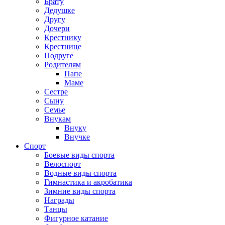
Брату
Дедушке
Другу
Дочери
Крестнику
Крестнице
Подруге
Родителям
Папе
Маме
Сестре
Сыну
Семье
Внукам
Внуку
Внучке
Спорт
Боевые виды спорта
Велоспорт
Водные виды спорта
Гимнастика и акробатика
Зимние виды спорта
Награды
Танцы
Фигурное катание