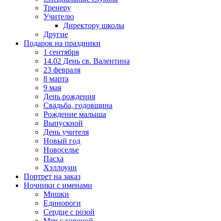
Тренеру
Учителю
Директору школы
Другие
Подарок на праздники
1 сентября
14.02 День св. Валентина
23 февраля
8 марта
9 мая
День рождения
Свадьба, годовщина
Рождение малыша
Выпускной
День учителя
Новый год
Новоселье
Пасха
Хэллоуин
Портрет на заказ
Ночники с именами
Мишки
Единороги
Сердце с розой
Мяч с короной