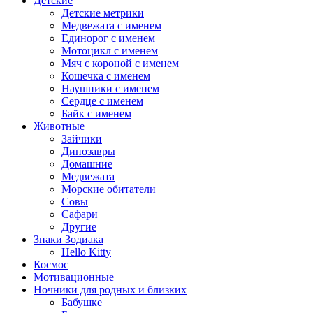
Детские
Детские метрики
Медвежата с именем
Единорог с именем
Мотоцикл с именем
Мяч с короной с именем
Кошечка с именем
Наушники с именем
Сердце с именем
Байк с именем
Животные
Зайчики
Динозавры
Домашние
Медвежата
Морские обитатели
Совы
Сафари
Другие
Знаки Зодиака
Hello Kitty
Космос
Мотивационные
Ночники для родных и близких
Бабушке