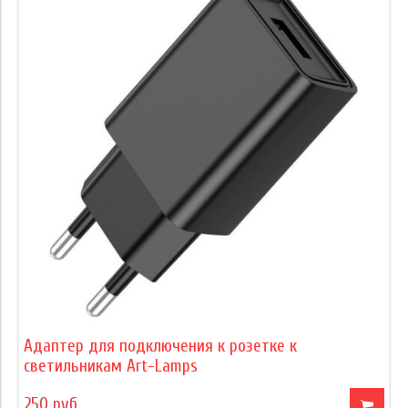
Адаптер для подключения к розетке к
светильникам Art-Lamps
250 руб